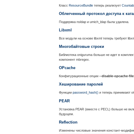
Класс
ResourceBundle
теперь реализует
Countab
Облегченный протокол доступа к ката
Поддержка nsldap и umich_ldap была удалена.
Libxml
Все модули на основе libxml теперь требуют libxm
Многобайтовые строки
Библиотека oniguruma больше не идет в комплект
компонент mbregex.
OPcache
Конфигурационные опции
--disable-opcache-file
Хеширование паролей
Функции
password_hash()
и
теперь принимают о
PEAR
Установка PEAR (вместе с PECL) больше не вкл
будущем.
Reflection
Изменены числовые значения констант-модифик