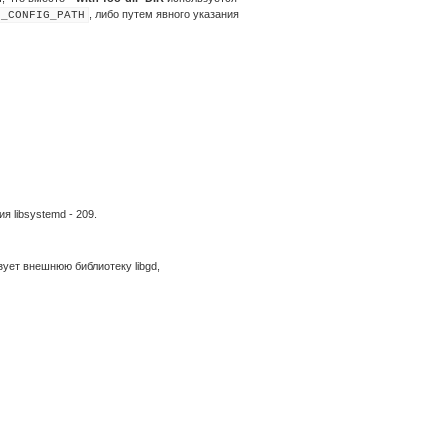
, либо путем явного указания
G_CONFIG_PATH
я libsystemd - 209.
ует внешнюю библиотеку libgd,