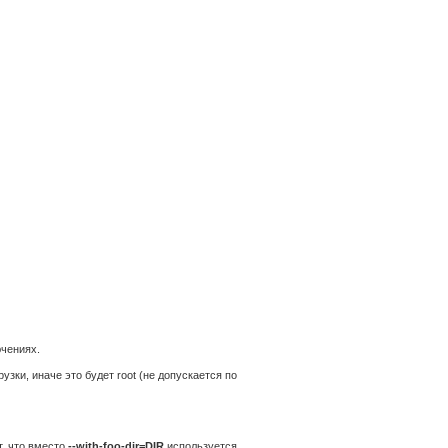
ючениях.
узки, иначе это будет root (не допускается по
т, что вместо
--with-foo-dir=DIR
используется