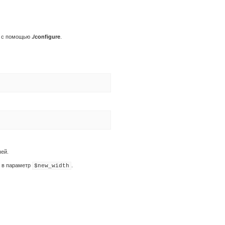
ия с помощью
./configure
.
ей.
в параметр
.
$new_width