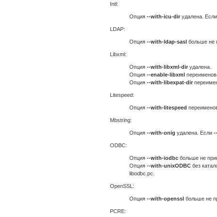
Intl:
Опция
--with-icu-dir
удалена. Есл
LDAP:
Опция
--with-ldap-sasl
больше не 
Libxml:
Опция
--with-libxml-dir
удалена.
Опция
--enable-libxml
переименов
Опция
--with-libexpat-dir
переиме
Litespeed:
Опция
--with-litespeed
переимено
Mbstring:
Опция
--with-onig
удалена. Если
-
ODBC:
Опция
--with-iodbc
больше не прин
Опция
--with-unixODBC
без катал
libodbc.pc.
OpenSSL:
Опция
--with-openssl
больше не пр
PCRE: