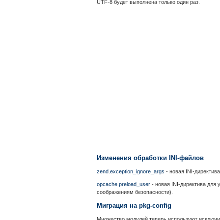
UTF-8 будет выполнена только один раз.
Изменения обработки INI-файлов
zend.exception_ignore_args
- новая INI-директив
opcache.preload_user
- новая INI-директива для 
соображениям безопасности).
Миграция на pkg-config
Множество модулей теперь используют исключите