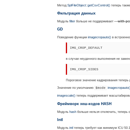
Метод
SplFileObject::getCsvControl()
теперь также
Фильтрация данных
Модуль
filter
больше не поддерживает
---with-pc
GD
Поведение функции
imagecropauto()
в встроенной
IMG_CROP_DEFAULT
в случае неудачного выполнения не замен
IMG_CROP_SIDES
Пороговое значение кадрирования теперь 
Значение по умолчанию
imagecropauto(
$mode
imagescale()
теперь поддерживает масштабирова
Фреймворк хеш-кодов HASH
Модуль
hash
больше нельзя отключить, теперь 
Intl
Модуль
intl
теперь требует как минимум ICU 50.1