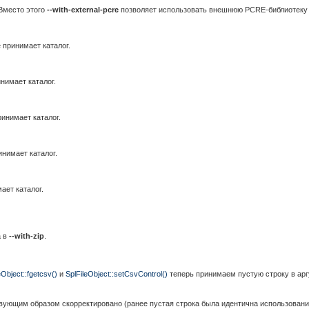
Вместо этого
--with-external-pcre
позволяет использовать внешнюю PCRE-библиотеку 
 принимает каталог.
нимает каталог.
инимает каталог.
нимает каталог.
ает каталог.
а в
--with-zip
.
eObject::fgetcsv()
и
SplFileObject::setCsvControl()
теперь принимаем пустую строку в ар
вующим образом скорректировано (ранее пустая строка была идентична использовани