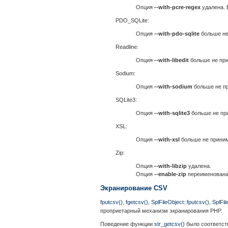
Опция
--with-pcre-regex
удалена. 
PDO_SQLite:
Опция
--with-pdo-sqlite
больше не
Readline:
Опция
--with-libedit
больше не при
Sodium:
Опция
--with-sodium
больше не пр
SQLite3:
Опция
--with-sqlite3
больше не при
XSL:
Опция
--with-xsl
больше не приним
Zip:
Опция
--with-libzip
удалена.
Опция
--enable-zip
переименован
Экранирование CSV
fputcsv()
,
fgetcsv()
,
SplFileObject::fputcsv()
,
SplFil
проприетарный механизм экранирования PHP.
Поведение функции
str_getcsv()
было соответст