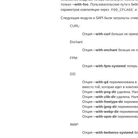
только
--with-foo
. Пользовательские пути к би
параметров компиляции через
и
FOO_CFLAGS
Следующие модули и SAPI были затронуты этим
CURL:
Опция
--with-curl
больше не прини
Enchant:
Опция
--with-enchant
больше не п
FPM:
Опция
--with-fpm-systemd
теперь 
GD:
Опция
--with-gd
переименована в
вместо той, которая идет в компле
Опция
--with-png-dir
удалена. Нали
Опция
--with-zlib-dir
удалена. Нали
Опция
--with-freetype-dir
переиме
Опция
--with-jpeg-dir
переименов
Опция
--with-webp-dir
переимено
Опция
--with-xpm-dir
переименов
IMAP:
Опция
--with-kerberos-systemd
бо