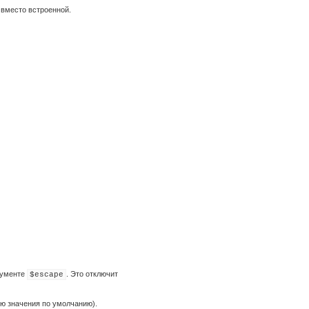
вместо встроенной.
гументе
. Это отключит
$escape
ю значения по умолчанию).