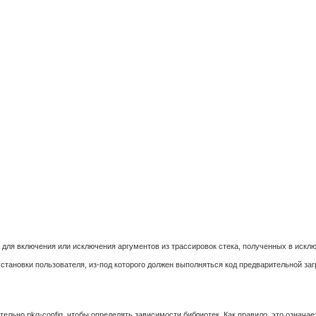
а для включения или исключения аргументов из трассировок стека, полученных в искл
установки пользователя, из-под которого должен выполняться код предварительной загр
льно pkg-config, чтобы определять зависимости библиотек. Как правило, это означае