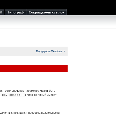
K
Типограф
Сокращатель ссылок
Поддержка Windows »
ции, если значение параметра может быть
) либо же явный импорт
y_key_exists()
различных позициях), проверка правильности