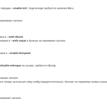
и передан
--enable-intl
, тогда всегда требуется наличие libicu.
принимает каталог.
ана в
--with-libxml
.
нована в
--with-expat
и больше не принимает каталог.
вана в
--enable-litespeed
.
-disable-mbregex
не укзаан, требуется libonig.
имает каталог.
ога теперь использует pkg-config (предпочтительно). Каталог по-прежнему можно указа
инимает каталог.