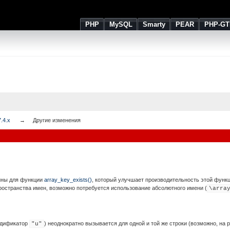
PHP
MySQL
Smarty
PEAR
PHP-GT
.4.x
Другие изменения
ины для функции
array_key_exists()
, который улучшает производительность этой функ
ространства имен, возможно потребуется использование абсолютного имени (
\arra
одификатор
) неоднократно вызывается для одной и той же строки (возможно, на 
"u"