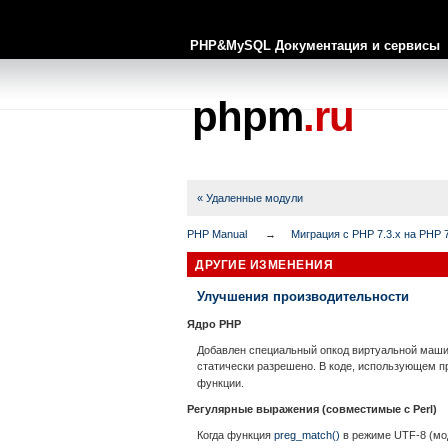
PHP&MySQL Документация и сервисы
phpm
.ru
« Удаленные модули
PHP Manual
Миграция с PHP 7.3.x на PHP 7
ДРУГИЕ ИЗМЕНЕНИЯ
Улучшения производительности
Ядро PHP
Добавлен специальный опкод виртуальной маш
статически разрешено. В коде, использующем п
функции.
Регулярные выражения (совместимые с Perl)
Когда функция
preg_match()
в режиме UTF-8 (м