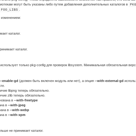
блиотекам могут быть указаны либо путем добавления дополнительных каталогов в
PK
.
FOO_LIBS
 изменением:
мает каталог.
ринимает каталог.
использует только pkg-config для проверок libsystem. Минимальная обязательная верси
--enable-gd
(должен быть включен модуль или нет), а опция
--with-external-gd
использ
кте.
чие libpng теперь обязательно.
чие zlib теперь обязательно.
нована в
--with-freetype
ана в
--with-jpeg
вана в
--with-webp
ана в
--with-xpm
льше не принимает каталог.