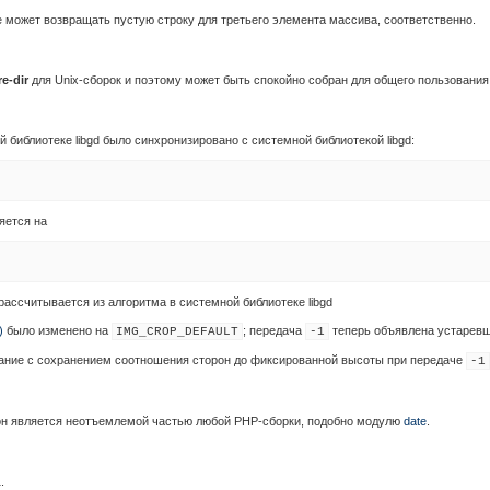
 может возвращать пустую строку для третьего элемента массива, соответственно.
re-dir
для Unix-сборок и поэтому может быть спокойно собран для общего пользован
 библиотеке libgd было синхронизировано с системной библиотекой libgd:
яется на
рассчитывается из алгоритма в системной библиотеке libgd
)
было изменено на
; передача
теперь объявлена устаревш
IMG_CROP_DEFAULT
-1
ние с сохранением соотношения сторон до фиксированной высоты при передаче
-1
он является неотъемлемой частью любой PHP-сборки, подобно модулю
date
.
.