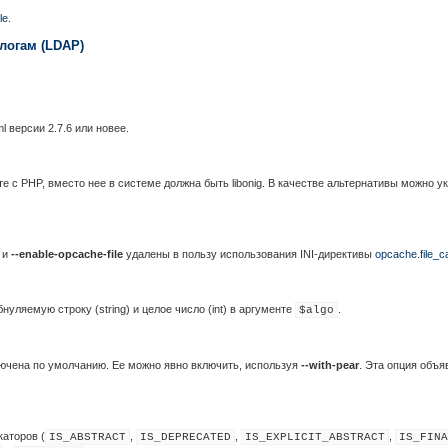
le
.
логам (LDAP)
l версии 2.7.6 или новее.
е с PHP, вместо нее в системе должна быть libonig. В качестве альтернативы можно у
и
--enable-opcache-file
удалены в пользу использования INI-директивы
opcache.file_
бнуляемую строку (
string
) и целое число (
int
) в аргументе
.
$algo
ючена по умолчанию. Ее можно явно включить, используя
--with-pear
. Эта опция объ
аторов (
,
,
,
IS_ABSTRACT
IS_DEPRECATED
IS_EXPLICIT_ABSTRACT
IS_FINA