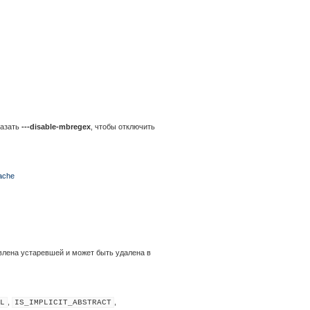
казать
---disable-mbregex
, чтобы отключить
cache
явлена устаревшей и может быть удалена в
,
,
L
IS_IMPLICIT_ABSTRACT