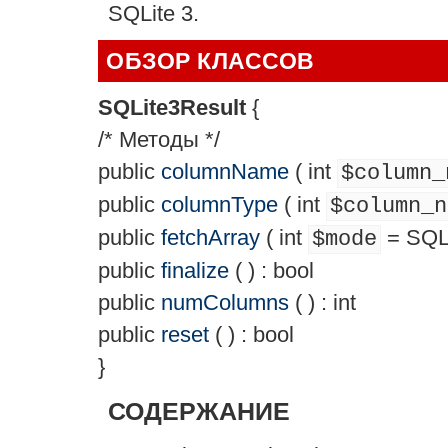
SQLite 3.
ОБЗОР КЛАССОВ
SQLite3Result
{
/* Методы */
public
columnName
(
int
$column_
public
columnType
(
int
$column_n
public
fetchArray
(
int
= SQ
$mode
public
finalize
( ) :
bool
public
numColumns
( ) :
int
public
reset
( ) :
bool
}
СОДЕРЖАНИЕ