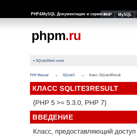
PHP&MySQL Документация и сервисы
PHP
MySQL
phpm
.ru
« SQLite3Stmt::reset
PHP Manual
SQLite3
Класс SQLite3Result
КЛАСС SQLITE3RESULT
(PHP 5 >= 5.3.0, PHP 7)
ВВЕДЕНИЕ
Класс, предоставляющий доступ