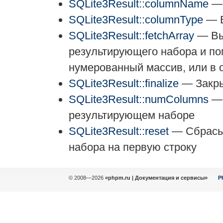
SQLite3Result::columnName
— 
SQLite3Result::columnType
— В
SQLite3Result::fetchArray
— Выб
результирующего набора и по
нумерованный массив, или в 
SQLite3Result::finalize
— Закры
SQLite3Result::numColumns
— 
результирующем наборе
SQLite3Result::reset
— Сбрасыв
набора на первую строку
© 2008—2026
«phpm.ru | Документация и сервисы»
P