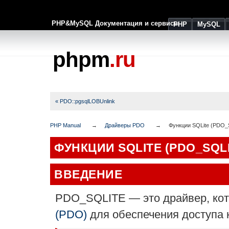
PHP&MySQL Документация и сервисы
PHP
MySQL
phpm
.ru
« PDO::pgsqlLOBUnlink
PHP Manual
Драйверы PDO
Функции SQLite (PDO_
ФУНКЦИИ SQLITE (PDO_SQLI
ВВЕДЕНИЕ
PDO_SQLITE — это драйвер, ко
(PDO)
для обеспечения доступа к