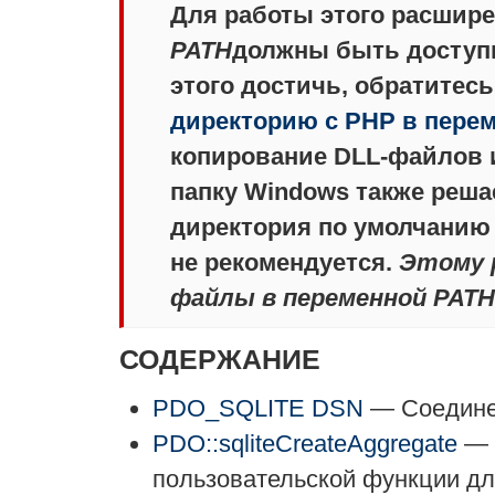
Для работы этого расшир
PATH
должны быть досту
этого достичь, обратитесь
директорию с PHP в пере
копирование DLL-файлов 
папку Windows также реша
директория по умолчанию
не рекомендуется.
Этому 
файлы в переменной
PATH
СОДЕРЖАНИЕ
PDO_SQLITE DSN
— Соединен
PDO::sqliteCreateAggregate
— 
пользовательской функции дл