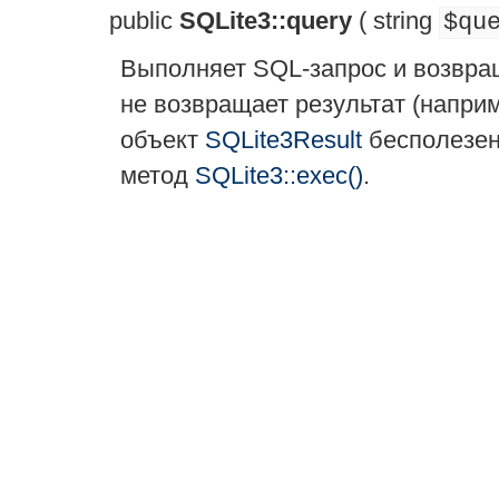
public
SQLite3::query
(
string
$qu
Выполняет SQL-запрос и возвра
не возвращает результат (напри
объект
SQLite3Result
бесполезен
метод
SQLite3::exec()
.