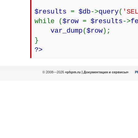
$results
=
$db
->
query
(
'SE
while (
$row
=
$results
->
f
var_dump
(
$row
);
}
?>
© 2008—2026
«phpm.ru | Документация и сервисы»
P