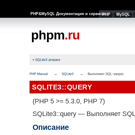
PHP&MySQL Документация и сервисы
PHP
MySQL
phpm
.ru
« SQLite3::prepare
PHP Manual
SQLite3
Выполняет SQL-запрос
SQLITE3::QUERY
(PHP 5 >= 5.3.0, PHP 7)
SQLite3::query
—
Выполняет SQL
Описание