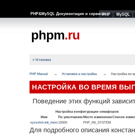
PHP&MySQL Документация и сервисы
PHP
MySQL
phpm
.ru
« Установка
PHP Manual
Установка и настройка
Настройка во 
НАСТРОЙКА ВО ВРЕМЯ ВЫ
Поведение этих функций зависит
Настройка конфигурации семафоров
Имя
По умолчанию
Место изменения
Список изме
sysvshm.init_mem
10000
PHP_INI_SYSTEM
Для подробного описания констан