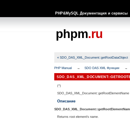
PHP&MySQL Документация и сервисы
phpm
.ru
« SDO_DAS_XML_Document::getRootDataObject
PHP Manual
SDO DAS XML Функции
SDO_DAS_XML_DOCUMENT::GETROOT
(^)
SDO_DAS_XML_Document::getRootElementName
Описание
SDO_DAS_XML_Document::getRootElementNam
Returns root element's name.