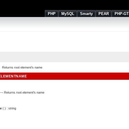
PHP
MySQL
Smarty
PEAR
PHP-GT
Returns root element's name
ELEMENTNAME
—
Returns root element's name
e
( ) :
string