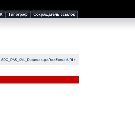
K
Типограф
Сокращатель ссылок
SDO_DAS_XML_Document::getRootElementURI »