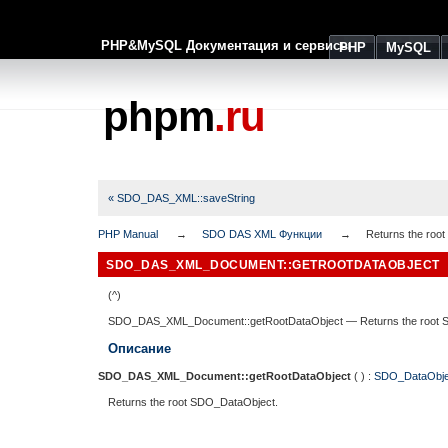
PHP&MySQL Документация и сервисы
PHP
MySQL
phpm
.ru
« SDO_DAS_XML::saveString
PHP Manual
SDO DAS XML Функции
Returns the roo
SDO_DAS_XML_DOCUMENT::GETROOTDATAOBJECT
(^)
SDO_DAS_XML_Document::getRootDataObject
—
Returns the root
Описание
SDO_DAS_XML_Document::getRootDataObject
( ) :
SDO_DataObje
Returns the root SDO_DataObject.