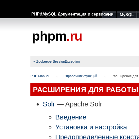
PHP&MySQL Документация и сервисы
PHP
MySQL
phpm
.ru
« ZookeeperSessionException
PHP Manual
Справочник функций
Расширения для
РАСШИРЕНИЯ ДЛЯ РАБОТЫ
Solr
— Apache Solr
Введение
Установка и настройка
Предопределенные конст