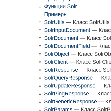
Функции Solr
Примеры
SolrUtils
— Класс SolrUtils
SolrInputDocument
— Класс
SolrDocument
— Класс Sol
SolrDocumentField
— Класс
SolrObject
— Класс SolrOb
SolrClient
— Класс SolrClie
SolrResponse
— Класс Sol
SolrQueryResponse
— Клас
SolrUpdateResponse
— Кла
SolrPingResponse
— Класс
SolrGenericResponse
— Кл
SolrParams
— Класс SolrP