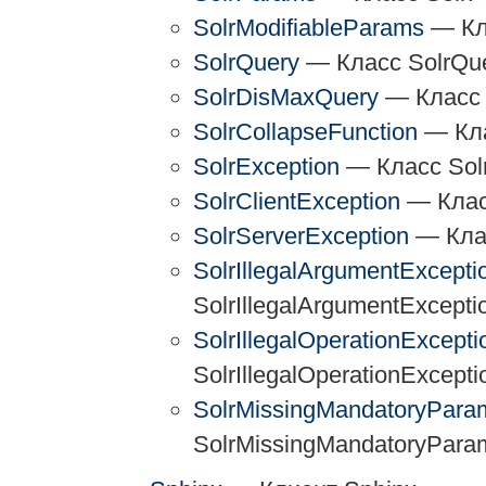
SolrModifiableParams
— Кла
SolrQuery
— Класс SolrQu
SolrDisMaxQuery
— Класс 
SolrCollapseFunction
— Кла
SolrException
— Класс Solr
SolrClientException
— Класс
SolrServerException
— Клас
SolrIllegalArgumentExcepti
SolrIllegalArgumentExcepti
SolrIllegalOperationExcepti
SolrIllegalOperationExcepti
SolrMissingMandatoryPara
SolrMissingMandatoryPara