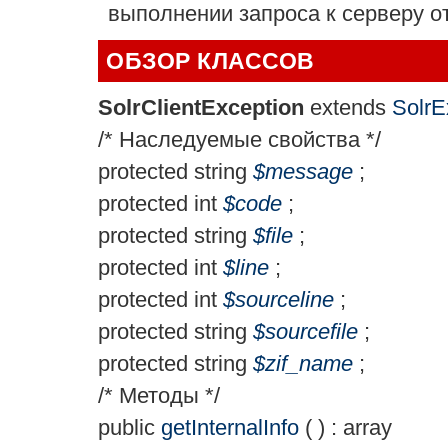
выполнении запроса к серверу от
ОБЗОР КЛАССОВ
SolrClientException
extends
SolrE
/* Наследуемые свойства */
protected
string
$
message
;
protected
int
$
code
;
protected
string
$
file
;
protected
int
$
line
;
protected
int
$
sourceline
;
protected
string
$
sourcefile
;
protected
string
$
zif_name
;
/* Методы */
public
getInternalInfo
( ) :
array