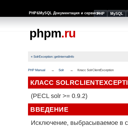
PHP&MySQL Документация и сервисы
PHP
MySQL
phpm
.ru
« SolrException::getInternalInfo
PHP Manual
Solr
Класс SolrClientException
КЛАСС SOLRCLIENTEXCEPT
(PECL solr >= 0.9.2)
ВВЕДЕНИЕ
Исключение, выбрасываемое в с