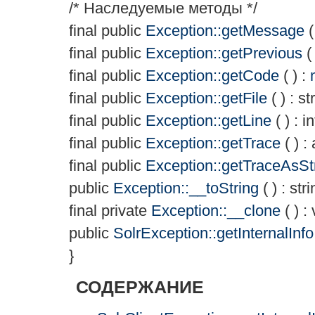
/* Наследуемые методы */
final
public
Exception::getMessage
(
final
public
Exception::getPrevious
( 
final
public
Exception::getCode
( ) :
final
public
Exception::getFile
( ) :
st
final
public
Exception::getLine
( ) :
in
final
public
Exception::getTrace
( ) :
final
public
Exception::getTraceAsSt
public
Exception::__toString
( ) :
stri
final
private
Exception::__clone
( ) :
public
SolrException::getInternalInfo
}
СОДЕРЖАНИЕ