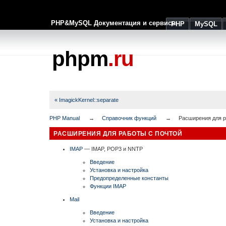
PHP&MySQL Документация и сервисы
PHP
MySQL
phpm
.ru
« ImagickKernel::separate
PHP Manual
Справочник функций
Расширения для р
РАСШИРЕНИЯ ДЛЯ РАБОТЫ С ПОЧТОЙ
IMAP
— IMAP, POP3 и NNTP
Введение
Установка и настройка
Предопределенные константы
Функции IMAP
Mail
Введение
Установка и настройка