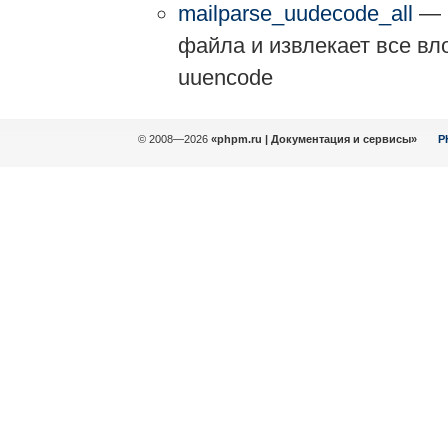
mailparse_uudecode_all
— С
файла и извлекает все в
uuencode
© 2008—2026
«phpm.ru | Документация и сервисы»
P