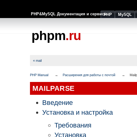
PHP&MySQL Документация и сервисы
PHP
MySQL
phpm
.ru
« mail
PHP Manual
Расширения для работы с почтой
Mail
MAILPARSE
Введение
Установка и настройка
Требования
Установка