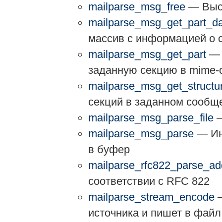
mailparse_msg_free
— Выс
mailparse_msg_get_part_d
массив с информацией о
mailparse_msg_get_part
— 
заданную секцию в mime
mailparse_msg_get_structu
секций в заданном сообщ
mailparse_msg_parse_file
—
mailparse_msg_parse
— Ин
в буфер
mailparse_rfc822_parse_ad
соответствии с RFC 822
mailparse_stream_encode
—
источника и пишет в файл