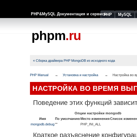
PHP&MySQL Документация и сервисы
PHP
MySQL
phpm
.ru
« Сборка драйвера PHP MongoDB из исходного кода
PHP Manual
Установка и настройка
Настройка во 
НАСТРОЙКА ВО ВРЕМЯ ВЫ
Поведение этих функций зависит
Опции настройки mongodb
Имя
По умолчанию
Место изменения
Список измене
mongodb.debug
""
PHP_INI_ALL
Краткое разъяснение конфигура