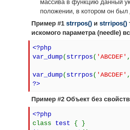
массива в функцию данный ук
положении, в котором он был
Пример #1
strrpos()
и
strripos()
искомого параметра (needle) в
<?php
var_dump
(
strrpos
(
'ABCDEF'
var_dump
(
strrpos
(
'ABCDEF'
?>
Пример #2 Объект без свойств
<?php
class
test
{ }