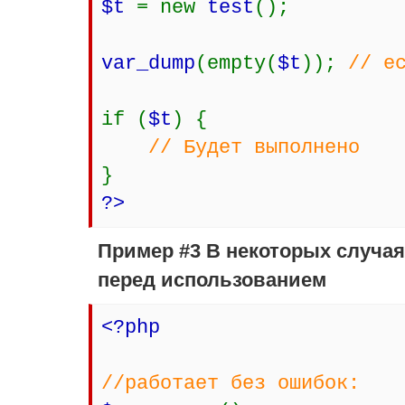
$t
= new
test
();
var_dump
(empty(
$t
));
// e
if (
$t
) {
// Будет выполнено
}
?>
Пример #3 В некоторых случа
перед использованием
<?php
//работает без ошибок: