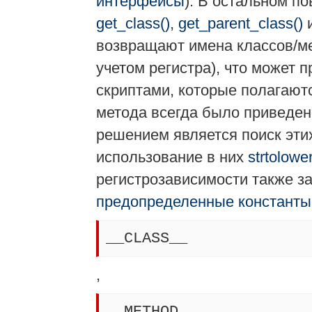
интерфейсы
). В остальном п
get_class()
,
get_parent_class()
возвращают имена классов/ме
учетом регистра), что может 
скриптами, которые полагают
метода всегда было приведен
решением является поиск эти
использование в них
strtolower
регистрозависимости также з
предопределенные константы
__CLASS__
,
__METHOD__