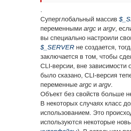
.
Суперглобальный массив
$_
переменными
argc
и
argv
, ес
вы специально настроили сво
$_SERVER
не создается, тогд
заключается в том, чтобы сд
CLI-версии, вне зависимости
было сказано, CLI-версия теп
переменные
argc
и
argv
.
Объект без свойств больше не
В некоторых случаях класс д
использованием. Это происход
используются некоторые новы