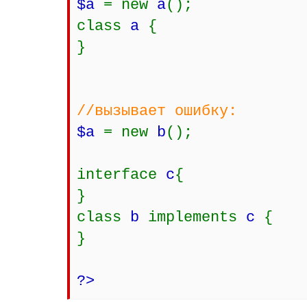
$a
= new
a
();
class
a
{
}
//вызывает ошибку:
$a
= new
b
();
interface
c
{
}
class
b
implements
c
{
}
?>