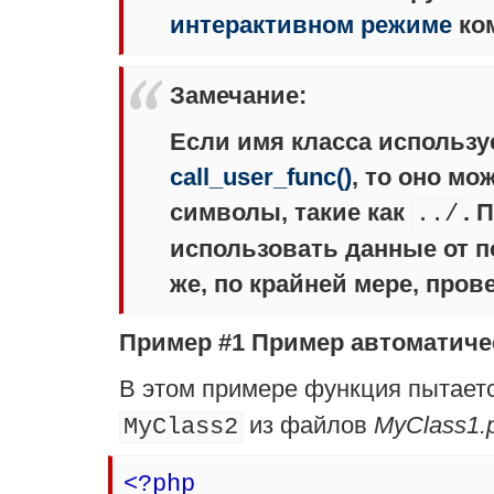
интерактивном режиме
ком
Замечание
:
Если имя класса использу
call_user_func()
, то оно м
символы, такие как
. 
../
использовать данные от п
же, по крайней мере, пров
Пример #1 Пример автоматиче
В этом примере функция пытаетс
из файлов
MyClass1.
MyClass2
<?php