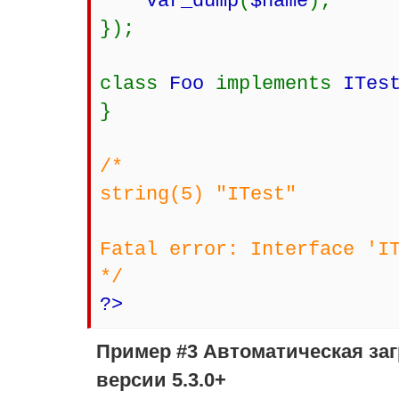
var_dump
(
$name
);
});
class
Foo
implements
ITes
}
/*
string(5) "ITest"
Fatal error: Interface 'I
*/
?>
Пример #3 Автоматическая заг
версии 5.3.0+