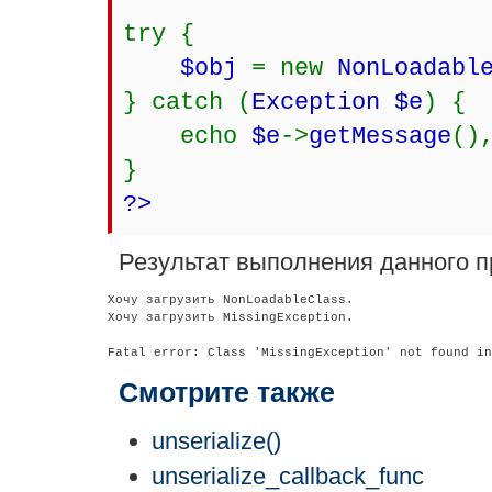
try {
$obj
= new
NonLoadabl
} catch (
Exception $e
) {
echo
$e
->
getMessage
()
}
?>
Результат выполнения данного п
Хочу загрузить NonLoadableClass.

Хочу загрузить MissingException.

Смотрите также
unserialize()
unserialize_callback_func