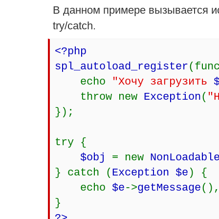
В данном примере вызывается и
try/catch.
<?php
spl_autoload_register
(fun
echo
"Хочу загрузить
throw new
Exception
(
"
});
try {
$obj
= new
NonLoadabl
} catch (
Exception $e
) {
echo
$e
->
getMessage
()
}
?>