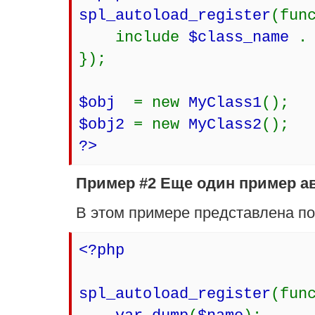
spl_autoload_register
(fun
include
$class_name
});
$obj
= new
MyClass1
();
$obj2
= new
MyClass2
();
?>
Пример #2 Еще один пример а
В этом примере представлена п
<?php
spl_autoload_register
(fun