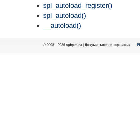
spl_autoload_register()
spl_autoload()
__autoload()
© 2008—2026
«phpm.ru | Документация и сервисы»
P