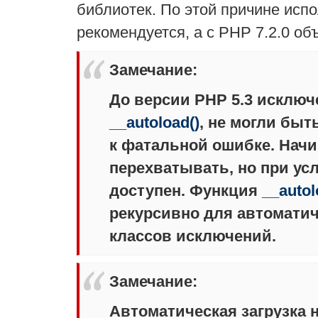
библиотек. По этой причине исп
рекомендуется, а c PHP 7.2.0 о
Замечание
:
До версии PHP 5.3 исклю
__autoload()
, не могли бы
к фатальной ошибке. Начи
перехватывать, но при ус
доступен. Функция
__autol
рекурсивно для автоматич
классов исключений.
Замечание
:
Автоматическая загрузка 