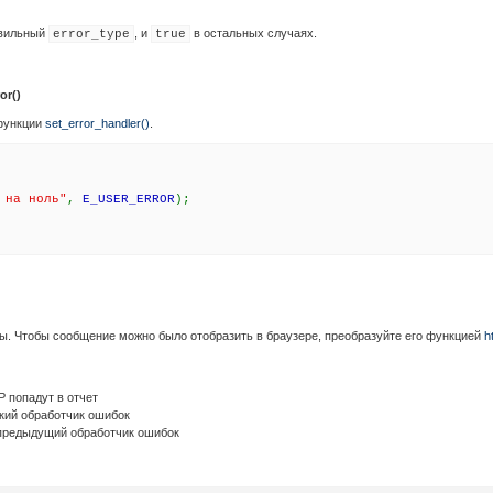
авильный
, и
в остальных случаях.
error_type
true
or()
 функции
set_error_handler()
.
 на ноль"
,
E_USER_ERROR
);
ы. Чтобы сообщение можно было отобразить в браузере, преобразуйте его функцией
h
P попадут в отчет
кий обработчик ошибок
предыдущий обработчик ошибок