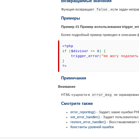
Возвращаемые значения
Функция возвращает
, если задан непр
false
Примеры
Пример #1 Пример использования
trigger_err
Более подробный пример приведен в описании
<?php
if (
$divisor
==
0
) {
trigger_error
(
"Не могу поделить
}
?>
Примечания
Внимание
HTML-сущности в
не экранирован
error_msg
Смотрите также
error_reporting()
- Задает, какие ошибки PH
set_error_handler()
- Задает пользовательс
restore_error_handler()
- Восстанавливает 
Константы уровней ошибок