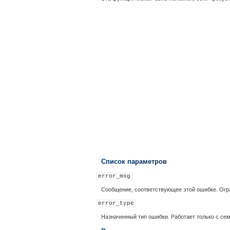
Список параметров
error_msg
Сообщение, соответствующее этой ошибке. Огра
error_type
Назначенный тип ошибки. Работает только с с