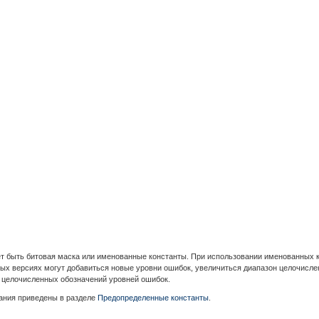
ет быть битовая маска или именованные константы. При использовании именованных к
х версиях могут добавиться новые уровни ошибок, увеличиться диапазон целочислен
 целочисленных обозначений уровней ошибок.
сания приведены в разделе
Предопределенные константы
.