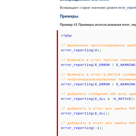
Возвращает старое значение уровня
error_report
Примеры
Пример #1 Примеры использования
error_re
<?php
// Выключение протоколирования ошиб
error_reporting
(
0
);
// Включать в отчет простые описани
error_reporting
(
E_ERROR
|
E_WARNIN
// Включать в отчет E_NOTICE сообщ
// непроинициализированных переменн
error_reporting
(
E_ERROR
|
E_WARNIN
// Добавлять сообщения обо всех оши
error_reporting
(
E_ALL
& ~
E_NOTICE
);
// Добавлять в отчет все ошибки PHP
error_reporting
(
E_ALL
);
// Добавлять в отчет все ошибки PHP
error_reporting
(-
1
);