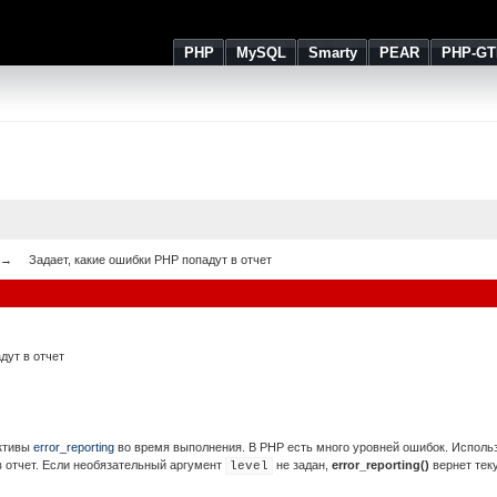
PHP
MySQL
Smarty
PEAR
PHP-GT
Задает, какие ошибки PHP попадут в отчет
дут в отчет
ективы
error_reporting
во время выполнения. В PHP есть много уровней ошибок. Исполь
в отчет. Если необязательный аргумент
не задан,
error_reporting()
вернет тек
level