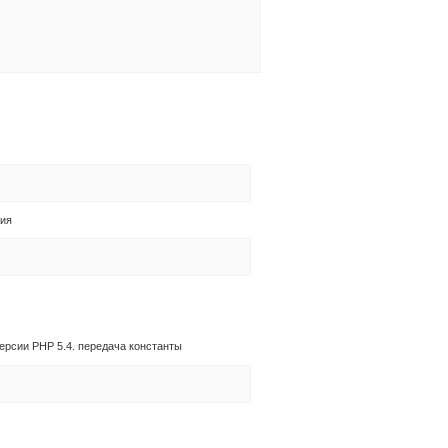
ия
ерсии PHP 5.4. передача константы