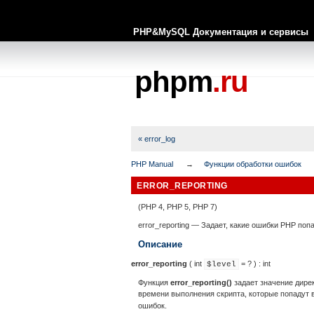
PHP&MySQL Документация и сервисы
phpm
.ru
« error_log
PHP Manual
Функции обработки ошибок
ERROR_REPORTING
(PHP 4, PHP 5, PHP 7)
error_reporting
—
Задает, какие ошибки PHP попа
Описание
error_reporting
(
int
= ?
) :
int
$level
Функция
error_reporting()
задает значение дир
времени выполнения скрипта, которые попадут 
ошибок.