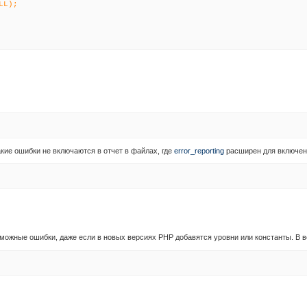
LL);
кие ошибки не включаются в отчет в файлах, где
error_reporting
расширен для включен
зможные ошибки, даже если в новых версиях PHP добавятся уровни или константы. В в