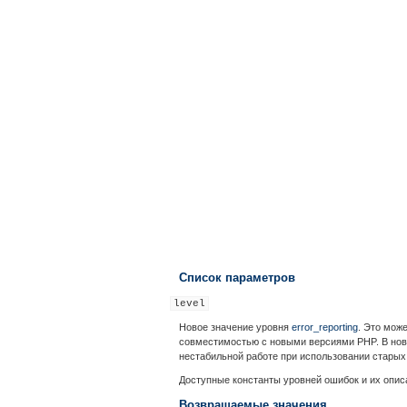
Список параметров
level
Новое значение уровня
error_reporting
. Это мож
совместимостью с новыми версиями PHP. В новы
нестабильной работе при использовании старых
Доступные константы уровней ошибок и их опи
Возвращаемые значения