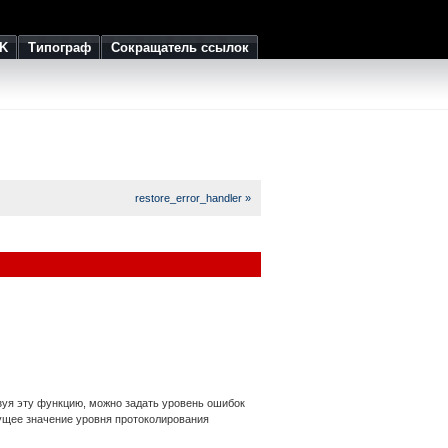
K
Типограф
Сокращатель ссылок
restore_error_handler »
зуя эту функцию, можно задать уровень ошибок
ущее значение уровня протоколирования