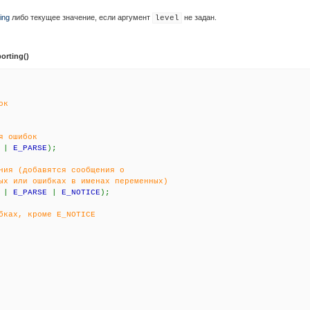
ing
либо текущее значение, если аргумент
не задан.
level
porting()
ок
я ошибок
G
|
E_PARSE
);
ения (добавятся сообщения о
ых или ошибках в именах переменных)
G
|
E_PARSE
|
E_NOTICE
);
бках, кроме E_NOTICE