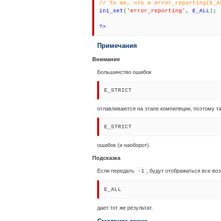
// То же, что и error_reporting(E_A
ini_set
(
'error_reporting'
,
E_ALL
);
?>
Примечания
Внимание
Большинство ошибок
E_STRICT
отлавливаются на этапе компиляции, поэтому та
E_STRICT
ошибок (и наоборот).
Подсказка
Если передать
, будут отображаться все во
-1
E_ALL
дает тот же результат.