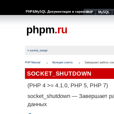
PHP&MySQL Документация и сервисы
PHP
MySQL
phpm
.ru
« socket_setopt
PHP Manual
Функции сокета
Завершает работу сок
SOCKET_SHUTDOWN
(PHP 4 >= 4.1.0, PHP 5, PHP 7)
socket_shutdown
—
Завершает ра
данных