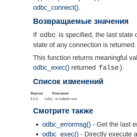
odbc_connect()
.
Возвращаемые значения
If
is specified, the last state 
odbc
state of any connection is returned.
This function returns meaningful valu
odbc_exec()
returned
).
false
Список изменений
Версия
Описание
8.0.0
is nullable now.
odbc
Смотрите также
odbc_errormsg()
- Get the last 
odbc_exec()
- Directly execute