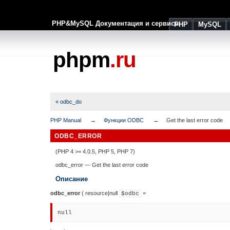
PHP&MySQL Документация и сервисы
PHP
MySQL
phpm
.ru
« odbc_do
PHP Manual
Функции ODBC
Get the last error code
ODBC_ERROR
(PHP 4 >= 4.0.5, PHP 5, PHP 7)
odbc_error
—
Get the last error code
Описание
odbc_error
(
resource
|
null
=
$odbc
null