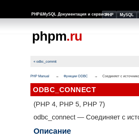
PHP&MySQL Документация и сервисы
PHP
MySQL
phpm
.ru
« odbc_commit
PHP Manual
Функции ODBC
Соединяет с источник
ODBC_CONNECT
(PHP 4, PHP 5, PHP 7)
odbc_connect
—
Соединяет с ис
Описание