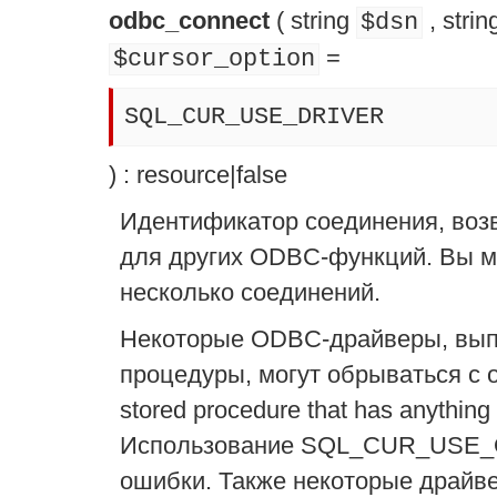
odbc_connect
(
string
,
strin
$dsn
=
$cursor_option
SQL_CUR_USE_DRIVER
) :
resource
|
false
Идентификатор соединения, воз
для других ODBC-функций. Вы 
несколько соединений.
Некоторые ODBC-драйверы, вы
процедуры, могут обрываться с о
stored procedure that has anything o
Использование SQL_CUR_USE_O
ошибки. Также некоторые драйв