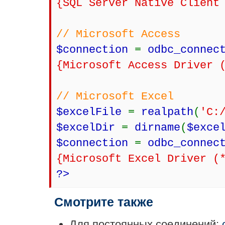
{SQL Server Native Client
// Microsoft Access
$connection
=
odbc_connec
{Microsoft Access Driver 
// Microsoft Excel
$excelFile
=
realpath
(
'C:
$excelDir
=
dirname
(
$exce
$connection
=
odbc_connec
{Microsoft Excel Driver (
?>
Смотрите также
Для постоянных соединений: