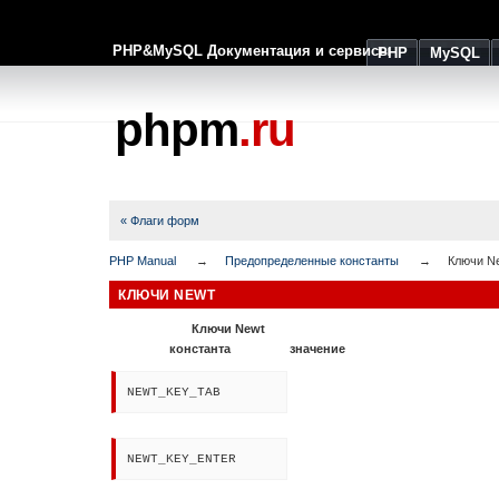
PHP&MySQL Документация и сервисы
PHP
MySQL
phpm
.ru
« Флаги форм
PHP Manual
Предопределенные константы
Ключи N
КЛЮЧИ NEWT
Ключи Newt
константа
значение
NEWT_KEY_TAB
NEWT_KEY_ENTER