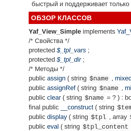
быстрый и поддерживает только
ОБЗОР КЛАССОВ
Yaf_View_Simple
implements
Yaf_
/* Свойства */
protected
$
_tpl_vars
;
protected
$
_tpl_dir
;
/* Методы */
public
assign
(
string
,
mixe
$name
public
assignRef
(
string
,
m
$name
public
clear
(
string
= ?
) :
bo
$name
final
public
__construct
(
string
$te
public
display
(
string
,
array
$tpl
public
eval
(
string
$tpl_content