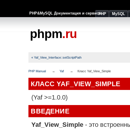
PHP&MySQL Документация и сервисы
PHP
MySQL
phpm
.ru
« Yaf_View_Interface::setScriptPath
PHP Manual
Yaf
Класс Yaf_View_Simple
КЛАСС YAF_VIEW_SIMPLE
(Yaf >=1.0.0)
ВВЕДЕНИЕ
Yaf_View_Simple
- это встроенн