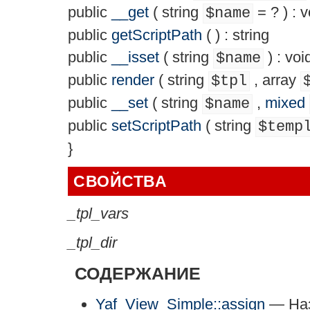
public
__get
(
string
= ?
) :
v
$name
public
getScriptPath
( ) :
string
public
__isset
(
string
) :
voi
$name
public
render
(
string
,
array
$tpl
public
__set
(
string
,
mixed
$name
public
setScriptPath
(
string
$temp
}
СВОЙСТВА
_tpl_vars
_tpl_dir
СОДЕРЖАНИЕ
Yaf_View_Simple::assign
— Наз