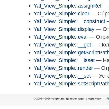
Yaf_View_Simple::assignRef
— 
Yaf_View_Simple::clear
— Сбра
Yaf_View_Simple::__construct
—
Yaf_View_Simple::display
— Отр
Yaf_View_Simple::eval
— Отри
Yaf_View_Simple::__get
— Полу
Yaf_View_Simple::getScriptPat
Yaf_View_Simple::__isset
— Наз
Yaf_View_Simple::render
— Отр
Yaf_View_Simple::__set
— Уста
Yaf_View_Simple::setScriptPat
© 2008—2026
«phpm.ru | Документация и сервисы»
P