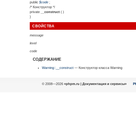
public
$
code
;
/* Конструктор */
private
__construct
( )
}
СВОЙСТВА
message
level
code
СОДЕРЖАНИЕ
Warning::__construct
— Конструктор класса Warning
© 2008—2026
«phpm.ru | Документация и сервисы»
P