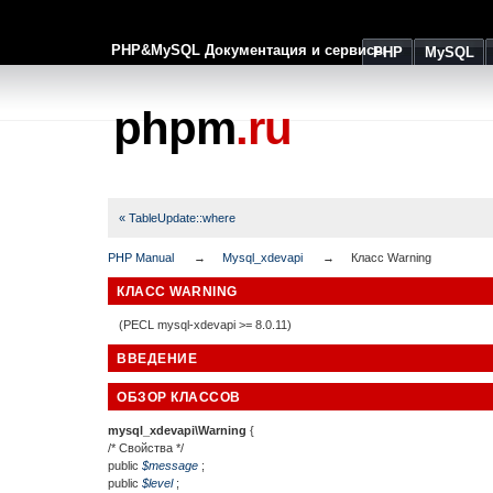
PHP&MySQL Документация и сервисы
PHP
MySQL
phpm
.ru
« TableUpdate::where
PHP Manual
Mysql_xdevapi
Класс Warning
КЛАСС WARNING
(PECL mysql-xdevapi >= 8.0.11)
ВВЕДЕНИЕ
ОБЗОР КЛАССОВ
mysql_xdevapi\Warning
{
/* Свойства */
public
$
message
;
public
$
level
;