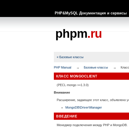
PHP&MySQL Документация и сервисы
phpm
.ru
« Базовые классы
PHP Manual
Базовые классы
Класс
КЛАСС MONGOCLIENT
(PECL mongo >=1.3.0)
Внимание
Расширение, задающее этот класс, объявлено 
MongoDB\Driver\Manager
ВВЕДЕНИЕ
Менеджер подключения между PHP и MongoDB.