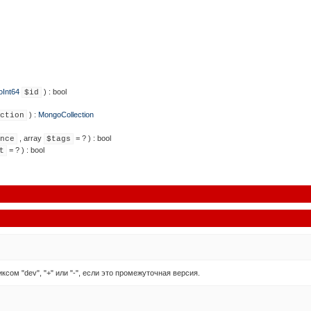
Int64
) :
bool
$id
) :
MongoCollection
ction
,
array
= ?
) :
bool
nce
$tags
= ?
) :
bool
t
ом "dev", "+" или "-", если это промежуточная версия.