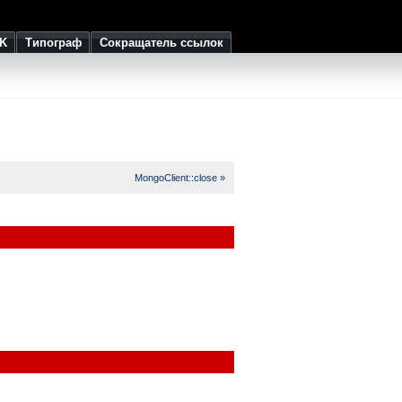
K
Типограф
Сокращатель ссылок
MongoClient::close »