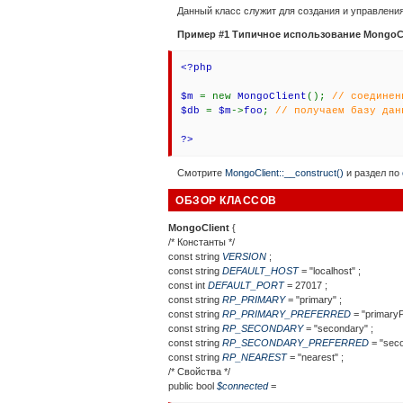
Данный класс служит для создания и управлени
Пример #1 Типичное использование
MongoCl
<?php
$m
= new
MongoClient
();
// соединен
$db
=
$m
->
foo
;
// получаем базу дан
?>
Смотрите
MongoClient::__construct()
и раздел по
ОБЗОР КЛАССОВ
MongoClient
{
/* Константы */
const
string
VERSION
;
const
string
DEFAULT_HOST
= "localhost"
;
const
int
DEFAULT_PORT
= 27017
;
const
string
RP_PRIMARY
= "primary"
;
const
string
RP_PRIMARY_PREFERRED
= "primaryP
const
string
RP_SECONDARY
= "secondary"
;
const
string
RP_SECONDARY_PREFERRED
= "sec
const
string
RP_NEAREST
= "nearest"
;
/* Свойства */
public
bool
$
connected
=