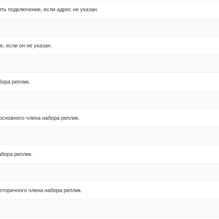
ть подключение, если адрес не указан.
, если он не указан.
бора реплик.
основного члена набора реплик.
абора реплик.
вторичного члена набора реплик.