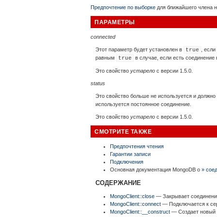
Предпочтение по выборке
для ближайшего члена н
ПАРАМЕТРЫ
connected
Этот параметр будет установлен в
, если
true
равным
в случае, если есть соединение
true
Это свойство
устарело
с версии 1.5.0.
status
Это свойство больше не используется и должно
используется постоянное соединение.
Это свойство
устарело
с версии 1.5.0.
СМОТРИТЕ ТАКЖЕ
Предпочтения чтения
Гарантии записи
Подключения
Основная документация MongoDB о
» сое
СОДЕРЖАНИЕ
MongoClient::close
— Закрывает соединени
MongoClient::connect
— Подключается к се
MongoClient::__construct
— Создает новый 