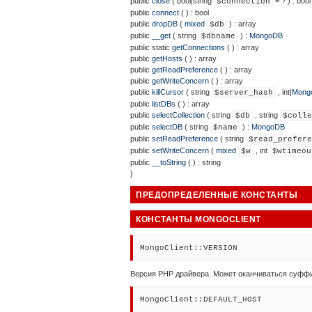
public
close
(
bool
|
string
= ?
) :
bool
$connection
public
connect
( ) :
bool
public
dropDB
(
mixed
) :
array
$db
public
__get
(
string
) :
MongoDB
$dbname
public
static
getConnections
( ) :
array
public
getHosts
( ) :
array
public
getReadPreference
( ) :
array
public
getWriteConcern
( ) :
array
public
killCursor
(
string
,
int
|
Mongo
$server_hash
public
listDBs
( ) :
array
public
selectCollection
(
string
,
string
$db
$colle
public
selectDB
(
string
) :
MongoDB
$name
public
setReadPreference
(
string
$read_prefere
public
setWriteConcern
(
mixed
,
int
$w
$wtimeou
public
__toString
( ) :
string
}
ПРЕДОПРЕДЕЛЕННЫЕ КОНСТАНТЫ
КОНСТАНТЫ MONGOCLIENT
MongoClient::VERSION
Версия PHP драйвера. Может оканчиваться суффикс
MongoClient::DEFAULT_HOST