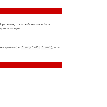
бору реплик, то это свойство может быть
 аутентификацию.
ть строками (т.е.
,
), если
"recycled"
"new"