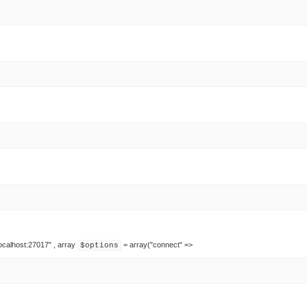
ocalhost:27017"
,
array
= array("connect" =>
$options