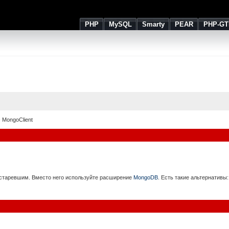
PHP
MySQL
Smarty
PEAR
PHP-GT
 MongoClient
устаревшим. Вместо него используйте расширение
MongoDB
. Есть такие альтернативы: