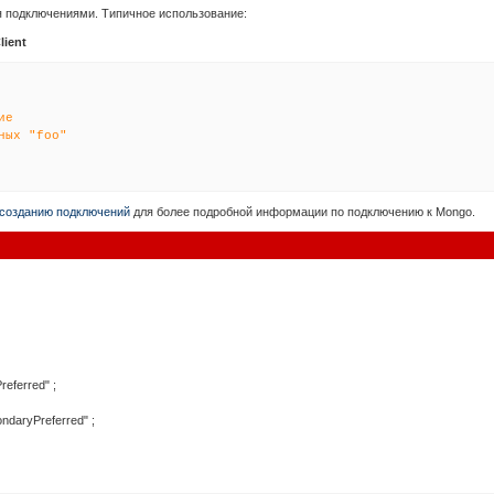
я подключениями. Типичное использование:
ient
ие
ных "foo"
созданию подключений
для более подробной информации по подключению к Mongo.
referred"
;
ondaryPreferred"
;