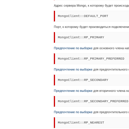
Адрес сервера Mongo, к которому будет происходи
MongoClient::DEFAULT_PORT
Порт, к которому будет производиться подключение
MongoClient::RP_PRIMARY
Предпочтение по выборке
для основного члена на
MongoClient::RP_PRIMARY_PREFERRED
Предпочтение по выборке
для предпочтительного 
MongoClient::RP_SECONDARY
Предпочтение по выборке
для вторичного члена н
MongoClient::RP_SECONDARY_PREFERRED
Предпочтение по выборке
для предпочтительного 
MongoClient::RP_NEAREST