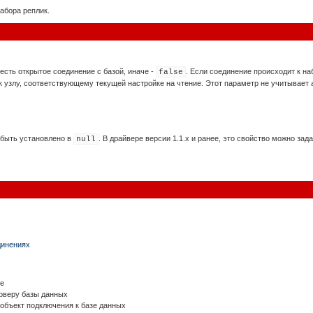
абора реплик.
 есть открытое соединение с базой, иначе -
. Если соединение происходит к на
false
 к узлу, соответствующему текущей настройке на чтение. Этот параметр не учитывает
 быть установлено в
. В драйвере версии 1.1.x и ранее, это свойство можно зада
null
динениях
е
рверу базы данных
объект подключения к базе данных