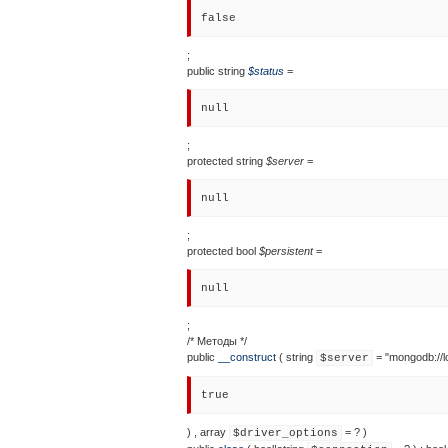
false
;
public
string
$
status
=
null
;
protected
string
$
server
=
null
;
protected
bool
$
persistent
=
null
;
/* Методы */
public
__construct
(
string
= "mongodb://l
$server
true
)
,
array
= ?
)
$driver_options