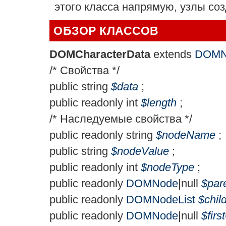
этого класса напрямую, узлы соз
ОБЗОР КЛАССОВ
DOMCharacterData
extends
DOMN
/* Свойства */
public
string
$
data
;
public
readonly
int
$
length
;
/* Наследуемые свойства */
public
readonly
string
$
nodeName
;
public
string
$
nodeValue
;
public
readonly
int
$
nodeType
;
public
readonly
DOMNode
|
null
$
par
public
readonly
DOMNodeList
$
chi
public
readonly
DOMNode
|
null
$
firs