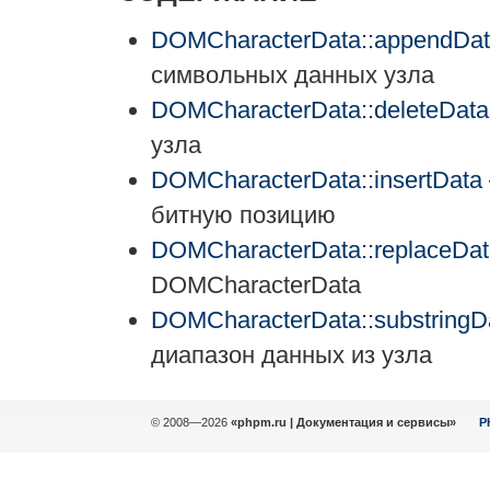
DOMCharacterData::appendDa
символьных данных узла
DOMCharacterData::deleteData
узла
DOMCharacterData::insertData
битную позицию
DOMCharacterData::replaceDat
DOMCharacterData
DOMCharacterData::substringD
диапазон данных из узла
© 2008—2026
«phpm.ru | Документация и сервисы»
P