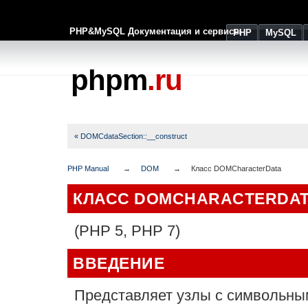
PHP&MySQL Документация и сервисы
PHP
MySQL
phpm
.ru
« DOMCdataSection::__construct
PHP Manual
DOM
Класс DOMCharacterData
КЛАСС DOMCHARACTERDA
(PHP 5, PHP 7)
ВВЕДЕНИЕ
Представляет узлы с символьным