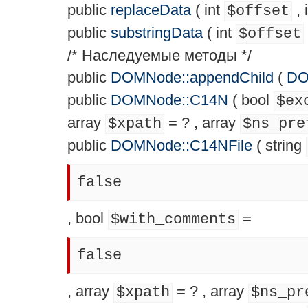
public
replaceData
(
int
,
$offset
public
substringData
(
int
$offset
/* Наследуемые методы */
public
DOMNode::appendChild
(
DO
public
DOMNode::C14N
(
bool
$ex
array
= ?
,
array
$xpath
$ns_pre
public
DOMNode::C14NFile
(
string
false
,
bool
=
$with_comments
false
,
array
= ?
,
array
$xpath
$ns_pr