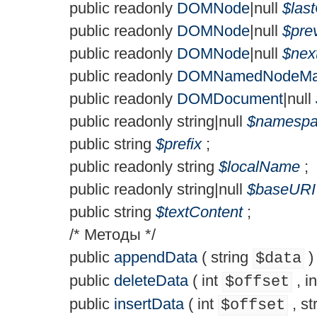
public
readonly
DOMNode
|
null
$
las
public
readonly
DOMNode
|
null
$
pre
public
readonly
DOMNode
|
null
$
nex
public
readonly
DOMNamedNodeM
public
readonly
DOMDocument
|
null
public
readonly
string
|
null
$
namesp
public
string
$
prefix
;
public
readonly
string
$
localName
;
public
readonly
string
|
null
$
baseURI
public
string
$
textContent
;
/* Методы */
public
appendData
(
string
)
$data
public
deleteData
(
int
,
in
$offset
public
insertData
(
int
,
st
$offset