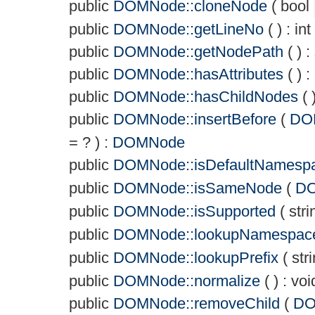
public
DOMNode::cloneNode
(
bool
public
DOMNode::getLineNo
( ) :
int
public
DOMNode::getNodePath
( ) :
public
DOMNode::hasAttributes
( ) :
public
DOMNode::hasChildNodes
( 
public
DOMNode::insertBefore
(
DO
= ?
) :
DOMNode
public
DOMNode::isDefaultNamesp
public
DOMNode::isSameNode
(
D
public
DOMNode::isSupported
(
stri
public
DOMNode::lookupNamespac
public
DOMNode::lookupPrefix
(
str
public
DOMNode::normalize
( ) :
voi
public
DOMNode::removeChild
(
DO