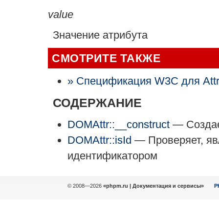
value
Значение атрибута
СМОТРИТЕ ТАКЖЕ
» Спецификация W3C для Att
СОДЕРЖАНИЕ
DOMAttr::__construct
— Создае
DOMAttr::isId
— Проверяет, яв
идентификатором
© 2008—2026
«phpm.ru | Документация и сервисы»
P