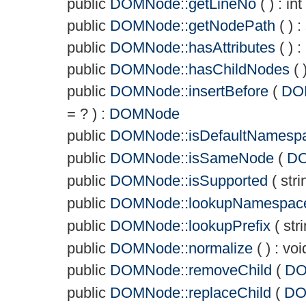
public
DOMNode::getLineNo
( ) :
int
public
DOMNode::getNodePath
( ) :
public
DOMNode::hasAttributes
( ) :
public
DOMNode::hasChildNodes
( 
public
DOMNode::insertBefore
(
DO
= ?
) :
DOMNode
public
DOMNode::isDefaultNamesp
public
DOMNode::isSameNode
(
D
public
DOMNode::isSupported
(
stri
public
DOMNode::lookupNamespac
public
DOMNode::lookupPrefix
(
str
public
DOMNode::normalize
( ) :
voi
public
DOMNode::removeChild
(
DO
public
DOMNode::replaceChild
(
DO