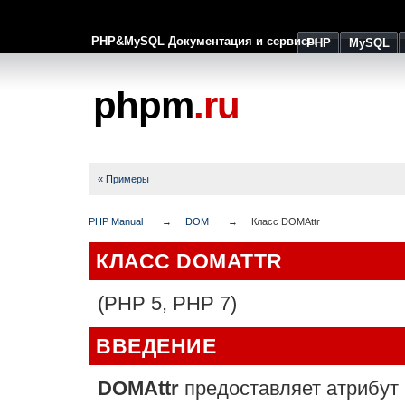
PHP&MySQL Документация и сервисы
PHP
MySQL
phpm
.ru
« Примеры
PHP Manual
DOM
Класс DOMAttr
КЛАСС
DOMATTR
(PHP 5, PHP 7)
ВВЕДЕНИЕ
DOMAttr
предоставляет атрибут