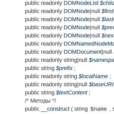
public
readonly
DOMNodeList
$
chi
public
readonly
DOMNode
|
null
$
firs
public
readonly
DOMNode
|
null
$
las
public
readonly
DOMNode
|
null
$
pre
public
readonly
DOMNode
|
null
$
nex
public
readonly
DOMNamedNodeM
public
readonly
DOMDocument
|
null
public
readonly
string
|
null
$
namesp
public
string
$
prefix
;
public
readonly
string
$
localName
;
public
readonly
string
|
null
$
baseURI
public
string
$
textContent
;
/* Методы */
public
__construct
(
string
,
$name