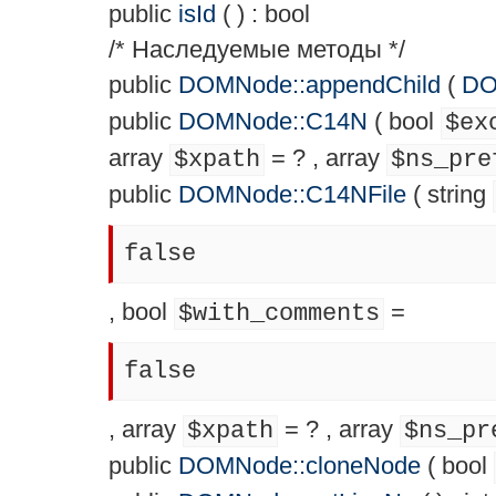
public
isId
( ) :
bool
/* Наследуемые методы */
public
DOMNode::appendChild
(
DO
public
DOMNode::C14N
(
bool
$ex
array
= ?
,
array
$xpath
$ns_pre
public
DOMNode::C14NFile
(
string
false
,
bool
=
$with_comments
false
,
array
= ?
,
array
$xpath
$ns_pr
public
DOMNode::cloneNode
(
bool