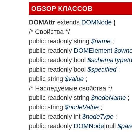
ОБЗОР КЛАССОВ
DOMAttr
extends
DOMNode
{
/* Свойства */
public
readonly
string
$
name
;
public
readonly
DOMElement
$
owne
public
readonly
bool
$
schemaTypeIn
public
readonly
bool
$
specified
;
public
string
$
value
;
/* Наследуемые свойства */
public
readonly
string
$
nodeName
;
public
string
$
nodeValue
;
public
readonly
int
$
nodeType
;
public
readonly
DOMNode
|
null
$
par