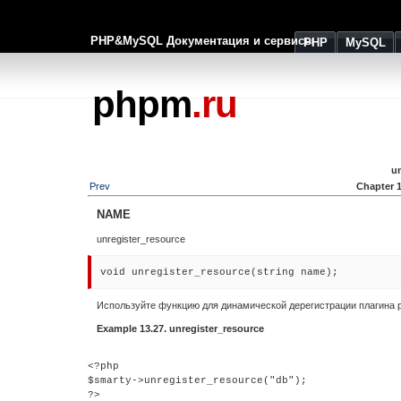
PHP&MySQL Документация и сервисы
PHP
MySQL
phpm
.ru
u
Prev
Chapter 
NAME
unregister_resource
void
unregister_resource
(
string
name
);
Используйте функцию для динамической дерегистрации плагина р
Example 13.27. unregister_resource
<?php

$smarty->unregister_resource("db");

?>
