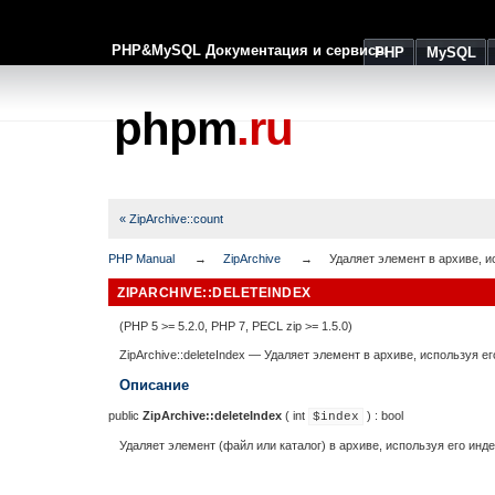
PHP&MySQL Документация и сервисы
PHP
MySQL
phpm
.ru
« ZipArchive::count
PHP Manual
ZipArchive
Удаляет элемент в архиве, и
ZIPARCHIVE::DELETEINDEX
(PHP 5 >= 5.2.0, PHP 7, PECL zip >= 1.5.0)
ZipArchive::deleteIndex
—
Удаляет элемент в архиве, используя ег
Описание
public
ZipArchive::deleteIndex
(
int
) :
bool
$index
Удаляет элемент (файл или каталог) в архиве, используя его инде