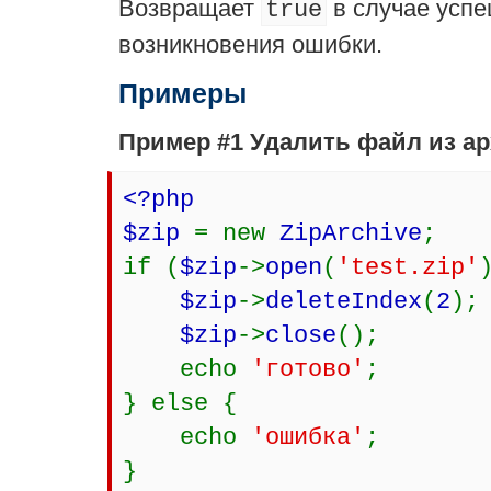
Возвращает
в случае усп
true
возникновения ошибки.
Примеры
Пример #1 Удалить файл из ар
<?php
$zip
= new
ZipArchive
;
if (
$zip
->
open
(
'test.zip'
$zip
->
deleteIndex
(
2
);
$zip
->
close
();
echo
'готово'
;
} else {
echo
'ошибка'
;
}