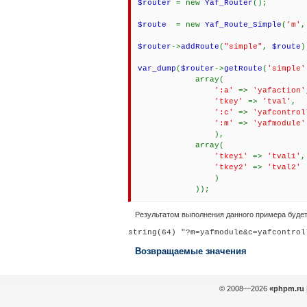
$router
= new
Yaf_Router
();
$route
= new
Yaf_Route_Simple
(
'm'
$router
->
addRoute
(
"simple"
,
$route
)
var_dump
(
$router
->
getRoute
(
'simple'
array(
':a'
=>
'yafaction'
'tkey'
=>
'tval'
,
':c'
=>
'yafcontrol
':m'
=>
'yafmodule'
),
array(
'tkey1'
=>
'tval1'
,
'tkey2'
=>
'tval2'
)
));
Результатом выполнения данного примера будет
Возвращаемые значения
© 2008—2026
«phpm.ru 