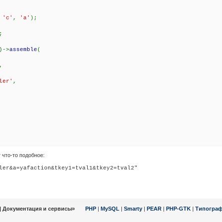
,
'c'
,
'a'
);
;
)->
assemble
(
,
ler'
,
 что-то подобное:
| Документация и сервисы»
PHP
|
MySQL
|
Smarty
|
PEAR
|
PHP-GTK
|
Типогра