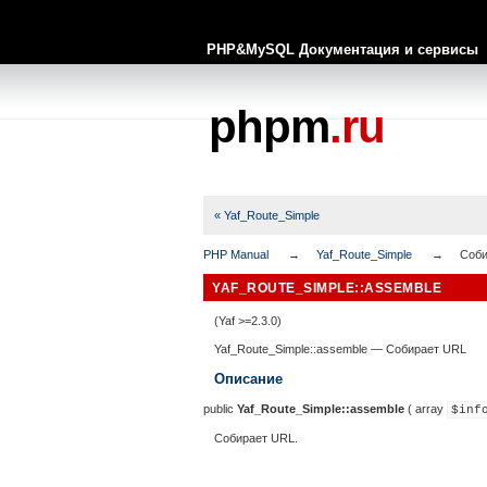
PHP&MySQL Документация и сервисы
phpm
.ru
« Yaf_Route_Simple
PHP Manual
Yaf_Route_Simple
Соби
YAF_ROUTE_SIMPLE::ASSEMBLE
(Yaf >=2.3.0)
Yaf_Route_Simple::assemble
—
Собирает URL
Описание
public
Yaf_Route_Simple::assemble
(
array
$inf
Собирает URL.