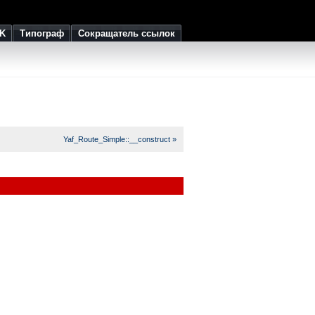
K
Типограф
Сокращатель ссылок
Yaf_Route_Simple::__construct »