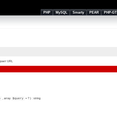
PHP
MySQL
Smarty
PEAR
PHP-GT
рает URL
,
array
= ?
) :
string
o
$query