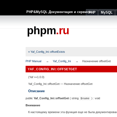
PHP&MySQL Документация и сервисы
PHP
MySQL
phpm
.ru
« Yaf_Config_Ini::offsetExists
PHP Manual
Yaf_Config_Ini
Назначение offsetGet
YAF_CONFIG_INI::OFFSETGET
(Yaf >=1.0.0)
Yaf_Config_Ini::offsetGet
—
Назначение offsetGet
Описание
public
Yaf_Config_Ini::offsetGet
(
string
) :
void
$name
Внимание
К настоящему времени эта функция еще не была документирована