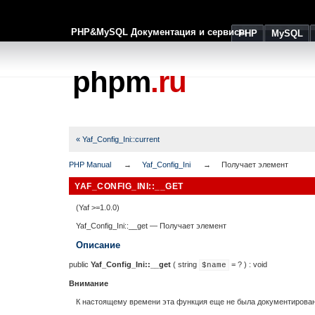
PHP&MySQL Документация и сервисы
PHP
MySQL
phpm
.ru
« Yaf_Config_Ini::current
PHP Manual
Yaf_Config_Ini
Получает элемент
YAF_CONFIG_INI::__GET
(Yaf >=1.0.0)
Yaf_Config_Ini::__get
—
Получает элемент
Описание
public
Yaf_Config_Ini::__get
(
string
= ?
) :
void
$name
Внимание
К настоящему времени эта функция еще не была документирована