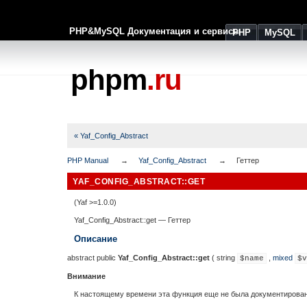
PHP&MySQL Документация и сервисы
PHP
MySQL
phpm
.ru
« Yaf_Config_Abstract
PHP Manual
Yaf_Config_Abstract
Геттер
YAF_CONFIG_ABSTRACT::GET
(Yaf >=1.0.0)
Yaf_Config_Abstract::get
—
Геттер
Описание
abstract
public
Yaf_Config_Abstract::get
(
string
,
mixed
$name
$v
Внимание
К настоящему времени эта функция еще не была документирована