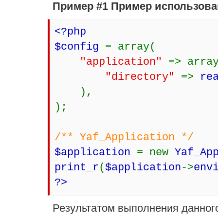
Пример #1 Пример использов
<?php
$config
= array(
"application"
=> arra
"directory"
=>
re
),
);
/** Yaf_Application */
$application
= new
Yaf_Ap
print_r
(
$application
->
env
?>
Результатом выполнения данного