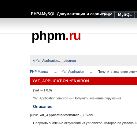
PHP&MySQL Документация и сервисы
PHP
MySQL
phpm
.ru
« Yaf_Application::__destruct
PHP Manual
Yaf_Application
Получить значение окру
YAF_APPLICATION::ENVIRON
(Yaf >=1.0.0)
Yaf_Application::environ
—
Получить значение окружения
Описание
public
Yaf_Application::environ
( ) :
void
Получить значение окружения из yaf.environ, которое по умолчани