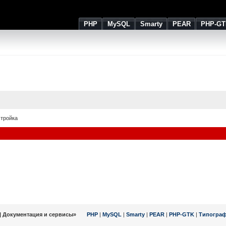
PHP
MySQL
Smarty
PEAR
PHP-GT
стройка
| Документация и сервисы»
PHP
|
MySQL
|
Smarty
|
PEAR
|
PHP-GTK
|
Типогра