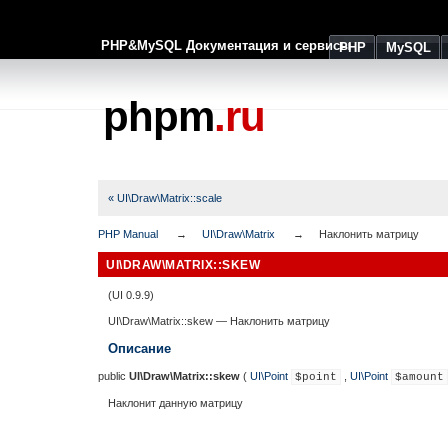
PHP&MySQL Документация и сервисы
PHP
MySQL
phpm
.ru
« UI\Draw\Matrix::scale
PHP Manual
UI\Draw\Matrix
Наклонить матрицу
UI\DRAW\MATRIX::SKEW
(UI 0.9.9)
UI\Draw\Matrix::skew
—
Наклонить матрицу
Описание
public
UI\Draw\Matrix::skew
(
UI\Point
,
UI\Point
$point
$amount
Наклонит данную матрицу