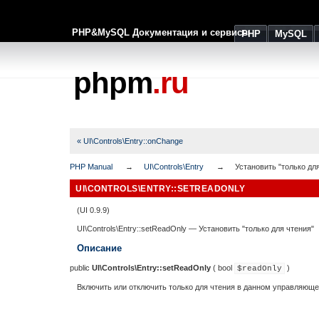
PHP&MySQL Документация и сервисы
PHP
MySQL
phpm
.ru
« UI\Controls\Entry::onChange
PHP Manual
UI\Controls\Entry
Установить "только дл
UI\CONTROLS\ENTRY::SETREADONLY
(UI 0.9.9)
UI\Controls\Entry::setReadOnly
—
Установить "только для чтения"
Описание
public
UI\Controls\Entry::setReadOnly
(
bool
)
$readOnly
Включить или отключить только для чтения в данном управляюще