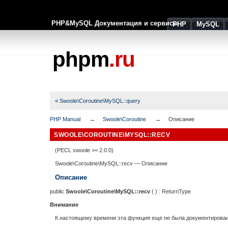
PHP&MySQL Документация и сервисы
PHP
MySQL
phpm
.ru
« Swoole\Coroutine\MySQL::query
PHP Manual
Swoole\Coroutine
Описание
SWOOLE\COROUTINE\MYSQL::RECV
(PECL swoole >= 2.0.0)
Swoole\Coroutine\MySQL::recv
—
Описание
Описание
public
Swoole\Coroutine\MySQL::recv
( ) :
ReturnType
Внимание
К настоящему времени эта функция еще не была документирована