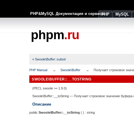
PHP&MySQL Документация и сервисы
PHP
MySQL
phpm
.ru
« Swoole\Buffer::substr
PHP Manual
Swoole\Buffer
Получает строковое знач
SWOOLE\BUFFER::__TOSTRING
(PECL swoole >= 1.9.0)
Swoole\Buffer::__toString
—
Получает строковое значение буфера
Описание
public
Swoole\Buffer::__toString
( ) :
string