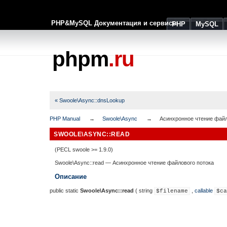
PHP&MySQL Документация и сервисы
PHP
MySQL
phpm
.ru
« Swoole\Async::dnsLookup
PHP Manual
Swoole\Async
Асинхронное чтение файл
SWOOLE\ASYNC::READ
(PECL swoole >= 1.9.0)
Swoole\Async::read
—
Асинхронное чтение файлового потока
Описание
public
static
Swoole\Async::read
(
string
,
callable
$filename
$ca