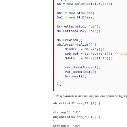
$s
= new
SplObjectStorage
();
$o1
= new
StdClass
;
$o2
= new
StdClass
;
$s
->
attach
(
$o1
,
"d1"
);
$s
->
attach
(
$o2
,
"d2"
);
$s
->
rewind
();
while(
$s
->
valid
()) {
$index
=
$s
->
key
();
$object
=
$s
->
current
();
// ана
$data
=
$s
->
getInfo
();
var_dump
(
$object
);
var_dump
(
$data
);
$s
->
next
();
}
?>
Результатом выполнения данного примера будет
object(stdClass)#2 (0) {

}

string(2) "d1"

object(stdClass)#3 (0) {

}
