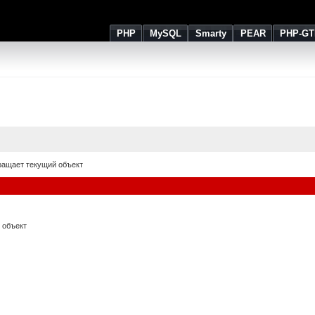
PHP
MySQL
Smarty
PEAR
PHP-GT
ращает текущий объект
 объект