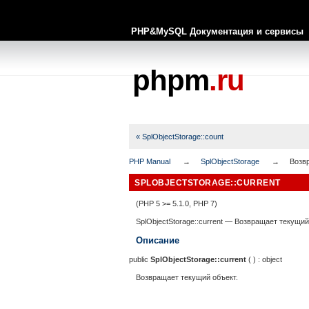
PHP&MySQL Документация и сервисы
phpm
.ru
« SplObjectStorage::count
PHP Manual
SplObjectStorage
Возв
SPLOBJECTSTORAGE::CURRENT
(PHP 5 >= 5.1.0, PHP 7)
SplObjectStorage::current
—
Возвращает текущий
Описание
public
SplObjectStorage::current
( ) :
object
Возвращает текущий объект.