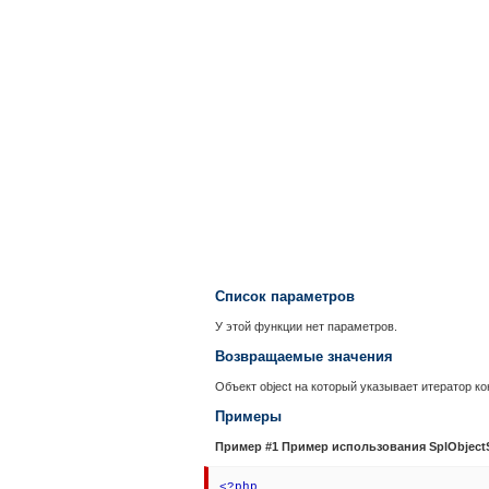
Список параметров
У этой функции нет параметров.
Возвращаемые значения
Объект
object
на который указывает итератор ко
Примеры
Пример #1 Пример использования
SplObjectS
<?php