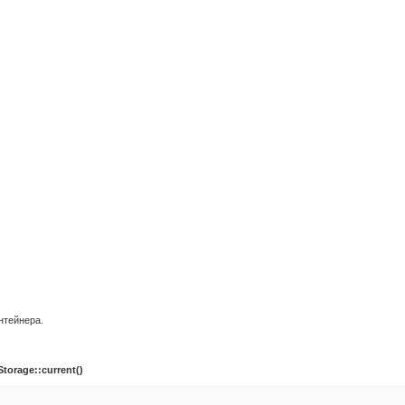
нтейнера.
torage::current()