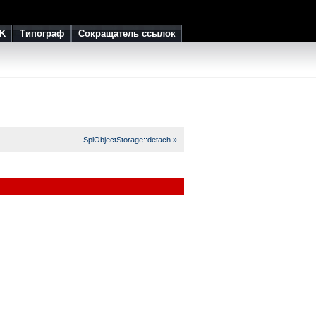
K
Типограф
Сокращатель ссылок
SplObjectStorage::detach »