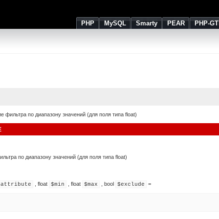
PHP
MySQL
Smarty
PEAR
PHP-GT
е фильтра по диапазону значений (для поля типа float)
E
льтра по диапазону значений (для поля типа float)
,
float
,
float
,
bool
=
$attribute
$min
$max
$exclude