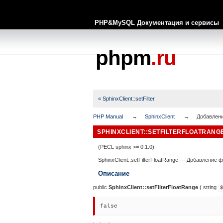
PHP&MySQL Документация и сервисы
phpm
.ru
« SphinxClient::setFilter
PHP Manual
SphinxClient
Добавлени
SPHINXCLIENT::SETFILTERFLOATRANG
(PECL sphinx >= 0.1.0)
SphinxClient::setFilterFloatRange
—
Добавление фи
Описание
public
SphinxClient::setFilterFloatRange
(
string
false