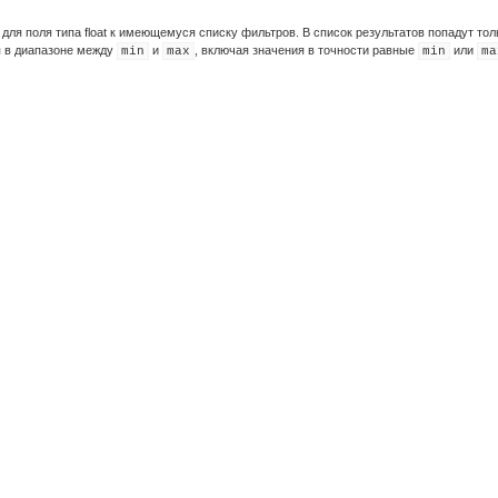
для поля типа float к имеющемуся списку фильтров. В список результатов попадут тол
я в диапазоне между
и
, включая значения в точности равные
или
min
max
min
ma