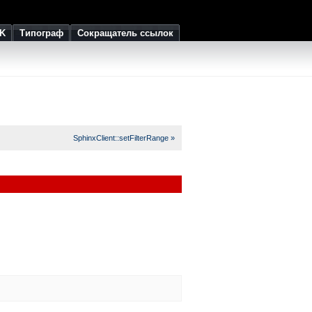
K
Типограф
Сокращатель ссылок
SphinxClient::setFilterRange »