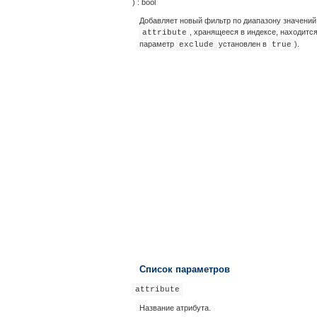
) :
bool
Добавляет новый фильтр по диапазону значений 
, хранящееся в индексе, находитс
attribute
параметр
установлен в
).
exclude
true
Список параметров
attribute
Название атрибута.