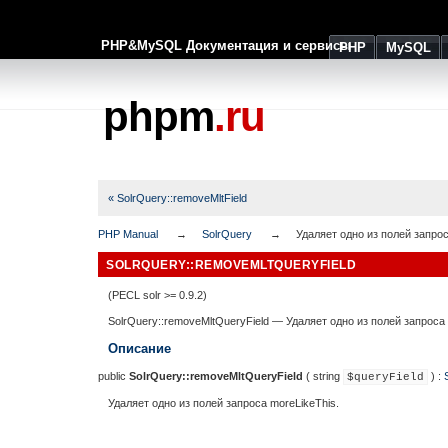
PHP&MySQL Документация и сервисы
PHP
MySQL
phpm
.ru
« SolrQuery::removeMltField
PHP Manual
SolrQuery
Удаляет одно из полей запрос
SOLRQUERY::REMOVEMLTQUERYFIELD
(PECL solr >= 0.9.2)
SolrQuery::removeMltQueryField
—
Удаляет одно из полей запроса
Описание
public
SolrQuery::removeMltQueryField
(
string
) :
$queryField
Удаляет одно из полей запроса moreLikeThis.