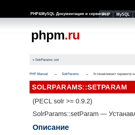
PHP&MySQL Документация и сервисы
PHP
MySQL
phpm
.ru
« SolrParams::set
PHP Manual
SolrParams
Устанавливает параметр н
SOLRPARAMS::SETPARAM
(PECL solr >= 0.9.2)
SolrParams::setParam
—
Устанав
Описание