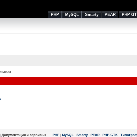
PHP
MySQL
Smarty
PEAR
PHP-GT
римеры
a
| Документация и сервисы»
PHP
|
MySQL
|
Smarty
|
PEAR
|
PHP-GTK
|
Типогра