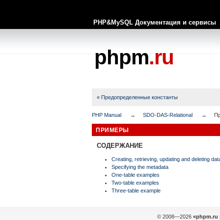
PHP&MySQL Документация и сервисы
phpm
.ru
« Предопределенные константы
PHP Manual
SDO-DAS-Relational
П
ПРИМЕРЫ
СОДЕРЖАНИЕ
Creating, retrieving, updating and deleting dat
Specifying the metadata
One-table examples
Two-table examples
Three-table example
© 2008—2026
«phpm.ru 