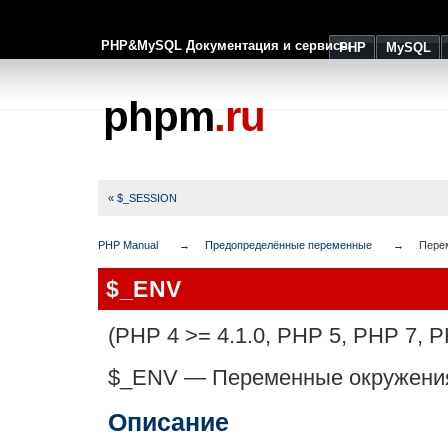
PHP&MySQL Документация и сервисы
PHP
MySQL
phpm
.ru
« $_SESSION
PHP Manual
Предопределённые переменные
Пере
$_ENV
(PHP 4 >= 4.1.0, PHP 5, PHP 7, P
$_ENV
—
Переменные окружени
Описание