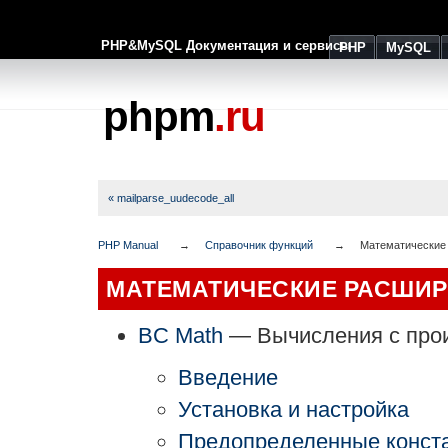
PHP&MySQL Документация и сервисы
PHP
MySQL
phpm
.ru
« mailparse_uudecode_all
PHP Manual
Справочник функций
Математические
МАТЕМАТИЧЕСКИЕ РАСШИ
BC Math
— Вычисления с про
Введение
Установка и настройка
Предопределенные конст