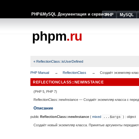
PHP&MySQL Документация и сервисы
PHP
MySQL
phpm
.ru
« ReflectionClass::isUserDefined
PHP Manual
ReflectionClass
Создаёт экземпляр кла
REFLECTIONCLASS::NEWINSTANCE
(PHP 5, PHP 7)
ReflectionClass::newInstance
—
Создаёт экземпляр класса с пер
Описание
public
ReflectionClass::newInstance
(
mixed
) :
object
...$args
Создаёт новый экземпляр класса. Принятые аргументы передаютс