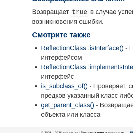
Возвращает
в случае усп
true
возникновения ошибки.
Смотрите также
ReflectionClass::isInterface()
- 
интерфейсом
ReflectionClass::implementsInte
интерфейс
is_subclass_of()
- Проверяет, 
предков указанный класс либо
get_parent_class()
- Возвращае
объекта или класса
© 2008—2026
«phpm.ru | Документация и сервисы»
P