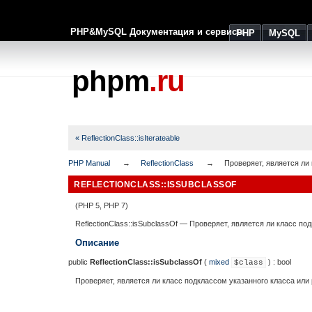
PHP&MySQL Документация и сервисы
PHP
MySQL
phpm
.ru
« ReflectionClass::isIterateable
PHP Manual
ReflectionClass
Проверяет, является ли
REFLECTIONCLASS::ISSUBCLASSOF
(PHP 5, PHP 7)
ReflectionClass::isSubclassOf
—
Проверяет, является ли класс по
Описание
public
ReflectionClass::isSubclassOf
(
mixed
) :
bool
$class
Проверяет, является ли класс подклассом указанного класса или