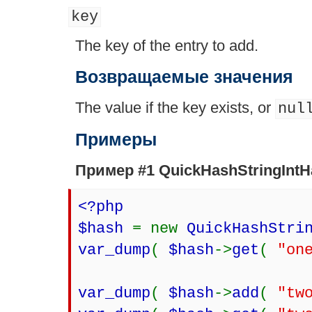
key
The key of the entry to add.
Возвращаемые значения
The value if the key exists, or
nul
Примеры
Пример #1
QuickHashStringIntHa
<?php
$hash
= new
QuickHashStri
var_dump
(
$hash
->
get
(
"on
var_dump
(
$hash
->
add
(
"tw