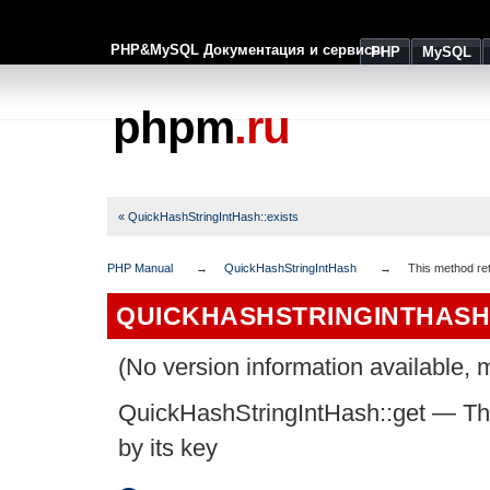
PHP&MySQL Документация и сервисы
PHP
MySQL
phpm
.ru
« QuickHashStringIntHash::exists
PHP Manual
QuickHashStringIntHash
This method ret
QUICKHASHSTRINGINTHASH
(No version information available, m
QuickHashStringIntHash::get
—
Th
by its key