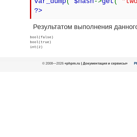
var_dump
(
$hash
->
get
(
"tw
?>
Результатом выполнения данного
bool(false)

bool(true)

© 2008—2026
«phpm.ru | Документация и сервисы»
P