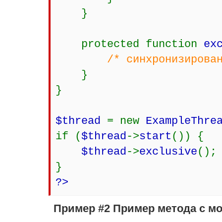
}
protected function
ex
/* синхронизирова
}
}
$thread
= new
ExampleThre
if (
$thread
->
start
()) {
$thread
->
exclusive
();
}
?>
Пример #2 Пример метода с мо