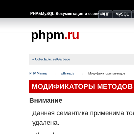
PHP&MySQL Документация и сервисы
PHP
MySQL
phpm
.ru
« Collectable::setGarbage
PHP Manual
pthreads
Модификаторы методов
МОДИФИКАТОРЫ МЕТОДОВ
Внимание
Данная семантика применима толь
удалена.