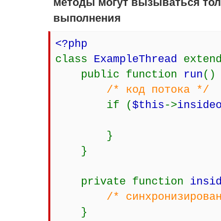
методы могут вызываться тол
выполнения
<?php
class
ExampleThread
exten
public function
run
()
/* код потока */
if (
$this
->
inside
}
}
private function
insi
/* синхронизирова
}