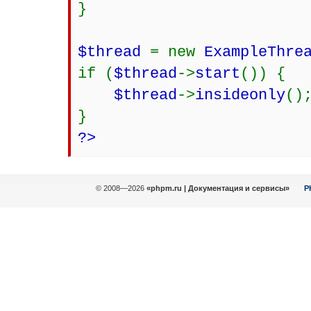
}
$thread
= new
ExampleThre
if (
$thread
->
start
()) {
$thread
->
insideonly
()
}
?>
© 2008—2026
«phpm.ru | Документация и сервисы»
P