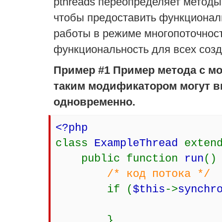
pthreads переопределяет методы 
чтобы предоставить функциона
работы в режиме многопоточност
функциональность для всех созд
Пример #1 Пример метода с мо
таким модификатором могут в
одновременно.
<?php
class
ExampleThread
exten
public function
run
()
/* код потока */
if (
$this
->
synchr
}