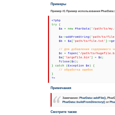
Примеры
Пример #1 Пример использования
PharData:
<?php
try {
$a
= new
PharData
(
'/path/to/my.
$a
->
addFromString
(
'path/to/file
$b
=
$a
[
'path/to/file.txt'
]->
ge
// Для добавления содержимого ч
$c
=
fopen
(
'/path/to/hugefile.b
$a
[
'largefile.bin'
] =
$c
;
fclose
(
$c
);
} catch (
Exception $e
) {
// обработка ошибок
}
?>
Примечания
Замечание
:
PharData::addFile()
,
PharD
PharData::buildFromDirectory()
or
Pha
Смотрите также