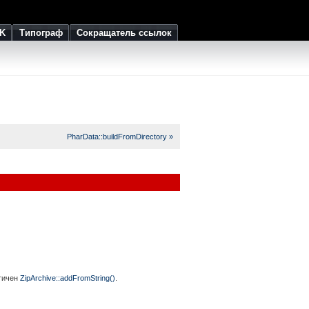
K
Типограф
Сокращатель ссылок
PharData::buildFromDirectory »
огичен
ZipArchive::addFromString()
.