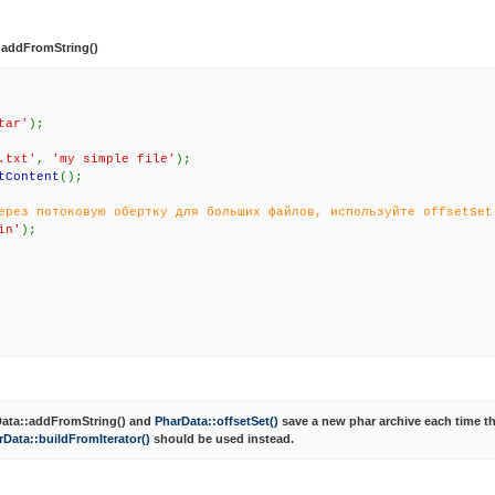
:addFromString()
tar'
);
.txt'
,
'my simple file'
);
tContent
();
ерез потоковую обертку для больших файлов, используйте offsetSet
in'
);
ata::addFromString()
and
PharData::offsetSet()
save a new phar archive each time the
rData::buildFromIterator()
should be used instead.