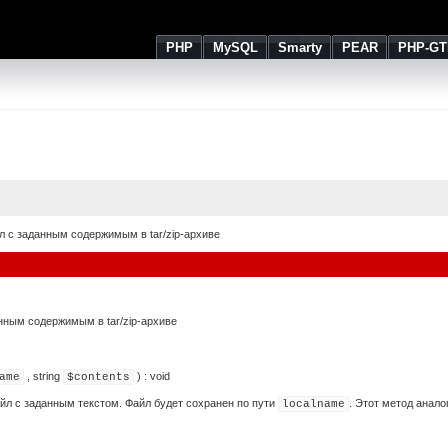
PHP
MySQL
Smarty
PEAR
PHP-GT
л с заданным содержимым в tar/zip-архиве
нным содержимым в tar/zip-архиве
,
string
) :
void
ame
$contents
йл с заданным текстом. Файл будет сохранен по пути
. Этот метод анал
localname