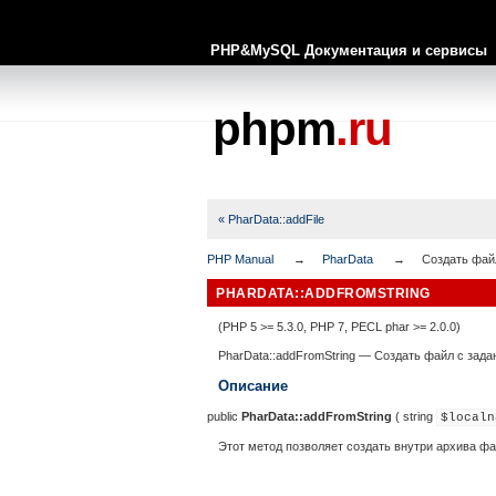
PHP&MySQL Документация и сервисы
phpm
.ru
« PharData::addFile
PHP Manual
PharData
Создать фай
PHARDATA::ADDFROMSTRING
(PHP 5 >= 5.3.0, PHP 7, PECL phar >= 2.0.0)
PharData::addFromString
—
Создать файл с зада
Описание
public
PharData::addFromString
(
string
$localn
Этот метод позволяет создать внутри архива фа